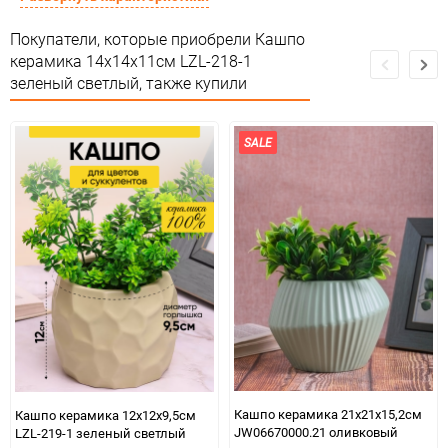
Сертификация
Не подлежит сертификации
Покупатели, которые приобрели Кашпо
керамика 14х14х11см LZL-218-1
Особые условия
Особых условий не требует
зеленый светлый, также купили
Минимальное количество
1
SALE
Единица измерения
шт
Кашпо керамика 21х21х15,2см
Кашпо керамика 12х12х9,5см
JW06670000.21 оливковый
LZL-219-1 зеленый светлый