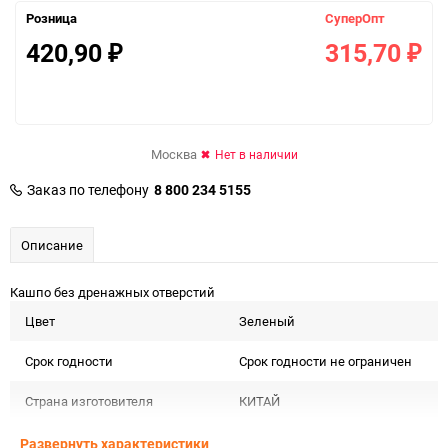
Розница
СуперОпт
420,90
315,70
₽
₽
Москва
Нет в наличии
Заказ по телефону
8 800 234 5155
Описание
Кашпо без дренажных отверстий
Цвет
Зеленый
Срок годности
Срок годности не ограничен
Страна изготовителя
КИТАЙ
Предназначение товара
Для декора и флористики
Развернуть характеристики