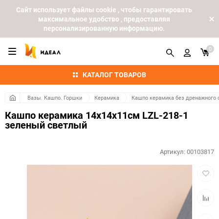
Cайт использует файлы cookie , чтобы гарантировать
максимальное удобство , предоставляя
персонализированную информацию.
0
КАТАЛОГ ТОВАРОВ
Вазы. Кашпо. Горшки
Керамика
Кашпо керамика без дренажного 
Кашпо керамика 14х14х11см LZL-218-1
зеленый светлый
Артикул:
00103817
Добав
в
избра
Добав
к
сравн