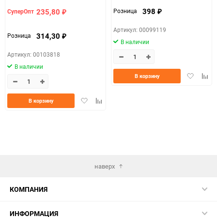
398
235,80
Розница
СуперОпт
₽
₽
Артикул: 00099119
314,30
Розница
₽
В наличии
Артикул: 00103818
В наличии
Добавить
Доба
В корзину
в
к
избранно
срав
Добавить
Добавить
В корзину
в
к
избранное
сравнению
наверх
КОМПАНИЯ
ИНФОРМАЦИЯ