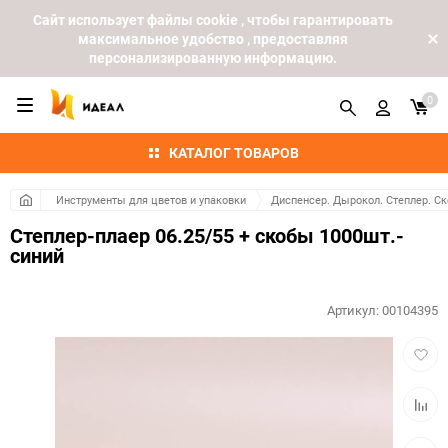
Cайт использует файлы cookie , чтобы гарантировать
максимальное удобство , предоставляя
персонализированную информацию.
0
КАТАЛОГ ТОВАРОВ
Инструменты для цветов и упаковки
Диспенсер. Дырокол. Степлер. С
Степлер-плаер 06.25/55 + скобы 1000шт.-
синий
Артикул:
00104395
Добав
в
избра
Добав
к
сравн