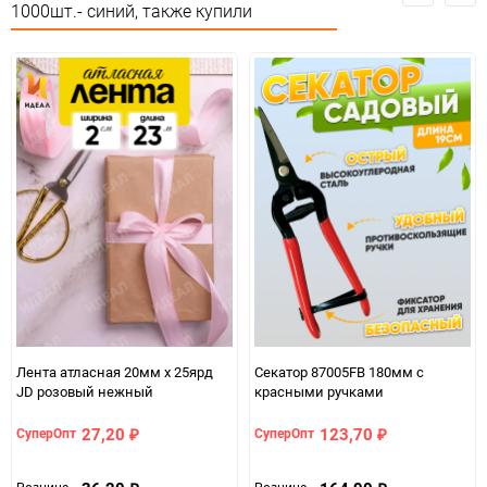
Количество в коробке
96
1000шт.- синий, также купили
Единица измерения
шт
Лента атласная 20мм х 25ярд
Секатор 87005FB 180мм с
JD розовый нежный
красными ручками
27,20
123,70
СуперОпт
СуперОпт
₽
₽