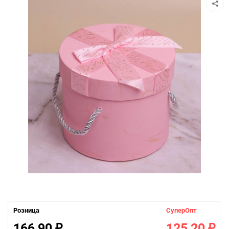
Розница
СуперОпт
166,90
125,20
₽
₽