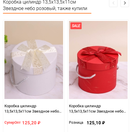
Коробка цилиндр 13,5х13,5х11см
Звездное небо розовый, также купили
Особые условия
Особых условий не требует
Минимальное количество
1
SALE
Единица измерения
шт
Коробка цилиндр
Коробка цилиндр
13,5х13,5х11см Звездное небо
13,5х13,5х11см Звездное небо
белый
красный
125,20
125,10
СуперОпт
Розница
₽
₽