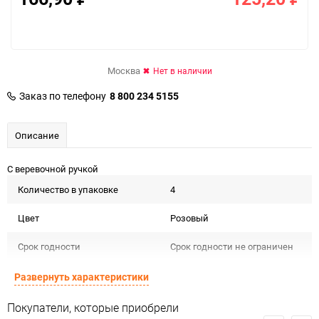
Москва
Нет в наличии
Заказ по телефону
8 800 234 5155
Описание
С веревочной ручкой
Количество в упаковке
4
Цвет
Розовый
Срок годности
Срок годности не ограничен
Предназначение товара
Для декора и флористики
Развернуть характеристики
Подлежит декларации о
Покупатели, которые приобрели
Сертификация
соответствии ЕАС