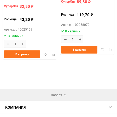
89,80
СуперОпт
₽
32,50
СуперОпт
₽
119,70
Розница
₽
43,20
Розница
₽
Артикул: 00058079
Артикул: 46025159
В наличии
В наличии
Добавить
Доба
В корзину
Добавить
Добавить
в
к
В корзину
в
к
избранно
срав
избранное
сравнению
наверх
КОМПАНИЯ