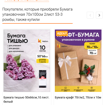
Страна изготовителя
КИТАЙ
Покупатели, которые приобрели Бумага
упаковочная 70х100см 2лист 53-3
Предназначение товара
Для флористики
ромбы, также купили
Сертификация
Не подлежит сертификации
ИДЕАЛ
Особые условия
Особых условий не требует
Минимальное количество
1
Количество в коробке
120
Единица измерения
упак
Бумага тишью 50х66см,10 лист.
Бумага крафт 70г/м2, 70см x 10м
белый