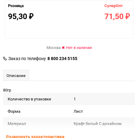
Розница
СуперОпт
95,30
71,50
₽
₽
Москва
Нет в наличии
Заказ по телефону
8 800 234 5155
Описание
80гр
Количество в упаковке
1
Форма
Лист
Материал
Крафт белый С дизайном
Срок годности
Срок годности не ограничен
Развернуть характеристики