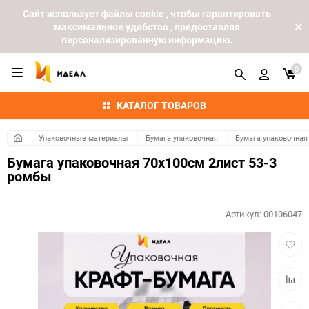
Cайт использует файлы cookie , чтобы гарантировать
максимальное удобство , предоставляя
персонализированную информацию.
0
КАТАЛОГ ТОВАРОВ
Упаковочные материалы
Бумага упаковочная
Бумага упаковочная
Бумага упаковочная 70х100см 2лист 53-3
ромбы
Артикул:
00106047
Добав
в
избра
Добав
к
сравн