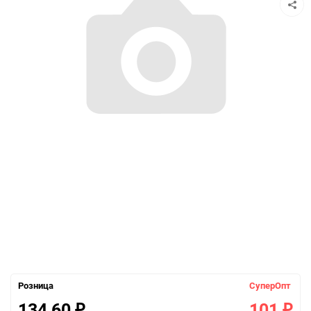
Розница
СуперОпт
134,60
101
₽
₽