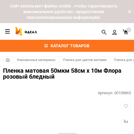
Cайт использует файлы cookie , чтобы гарантировать
максимальное удобство , предоставляя
персонализированную информацию.
0
КАТАЛОГ ТОВАРОВ
Упаковочные материалы
Пленка для цветов матовая
Пленка для 
Пленка матовая 50мкм 58см х 10м Флора
розовый бледный
Артикул:
00108865
Добав
в
избра
Добав
к
сравн