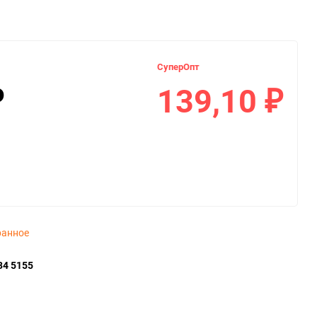
СуперОпт
139,10
₽
₽
ранное
34 5155