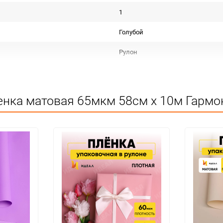
1
Голубой
Рулон
Пленка матовая дизайн
Срок годности не ограничен
нка матовая 65мкм 58см х 10м Гармон
Для декора
Не подлежит сертификации
Особых условий не требует
1
30
шт