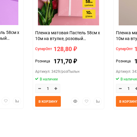
Пленка матовая Пастель 58см х
Пленка матовая Па
евый
10м на втулке, розовый
10м на вту
пыльный
128,80
СуперОпт
СуперОпт
₽
171,70
Розница
Розница
₽
Артикул: 3429/розПыльн
Артикул: 3
В наличии
В наличи
трый
Добавить
Добавить
Быстрый
Добавить
Добавить
В КОРЗИНУ
В КОРЗИН
мотр
в
к
просмотр
в
к
избранное
сравнению
избранное
сравнению