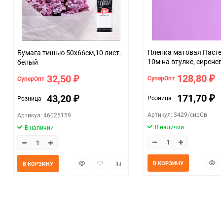
Пленка матовая Пастель 58см х
Бумага тишью 50х66см,10 лист.
10м на втулке, сирен
белый
светлый
128,80
32,50
СуперОпт
СуперОпт
₽
₽
171,70
43,20
Розница
Розница
₽
₽
Артикул: 3429/сирСв
Артикул: 46025159
В наличии
В наличии
Быс
Быстрый
Добавить
Добавить
В КОРЗИНУ
В КОРЗИНУ
прос
просмотр
в
к
избранное
сравнению