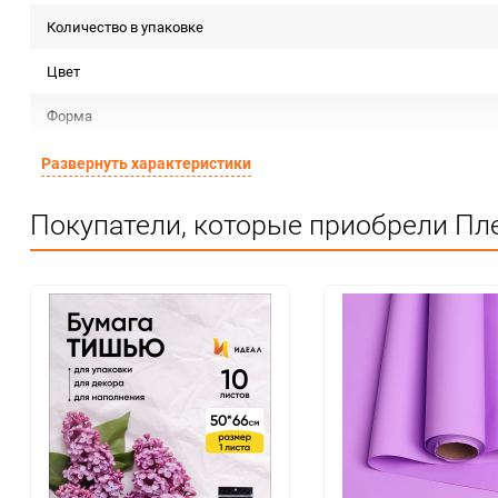
Количество в упаковке
Цвет
Форма
Материал
Развернуть характеристики
Срок годности
Покупатели, которые приобрели Пле
Предназначение товара
Сертификация
Особые условия
Минимальное количество
Количество в коробке
Единица измерения