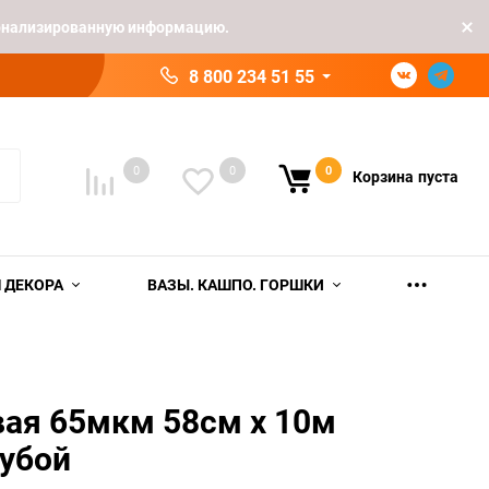
рсонализированную информацию.
8 800 234 51 55
0
0
0
Корзина
пуста
 ДЕКОРА
ВАЗЫ. КАШПО. ГОРШКИ
вая 65мкм 58см х 10м
лубой