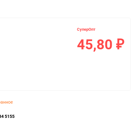
СуперОпт
45,80
₽
ранное
34 5155