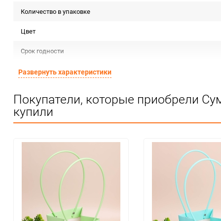
Количество в упаковке
Цвет
Срок годности
Предназначение товара
Развернуть характеристики
Сертификация
Покупатели, которые приобрели Су
купили
Особые условия
Минимальное количество
Количество в коробке
Единица измерения