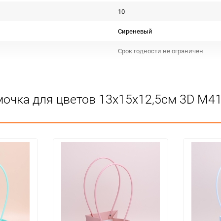
10
Сиреневый
Срок годности не ограничен
Для флористики
Подлежит декларации о соответс
мочка для цветов 13х15х12,5см 3D М4
Особых условий не требует
10
300
шт