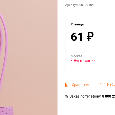
Артикул:
00109464
Розница
61
₽
Москва
Нет в наличии
Изб
Сравнение
Заказ по телефону
8 800 2