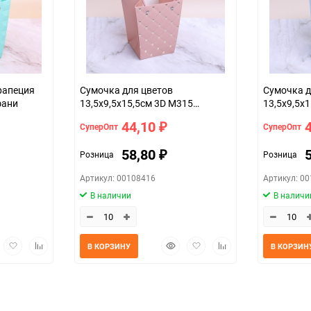
рапеция
Сумочка для цветов
Сумочка д
фани
13,5х9,5х15,5см 3D М315
13,5х9,5х
персиковый
голубой
44,10
СуперОпт
СуперОпт
₽
58,80
Розница
Розница
₽
Артикул: 00108416
Артикул: 0
В наличии
В наличи
трый
Добавить
Добавить
Быстрый
Добавить
Добавить
В КОРЗИНУ
В КОРЗИН
мотр
в
к
просмотр
в
к
избранное
сравнению
избранное
сравнению