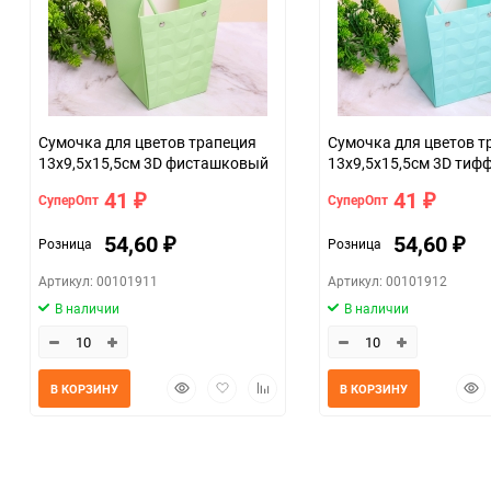
Сумочка для цветов трапеция
Сумочка для цветов т
13х9,5х15,5см 3D фисташковый
13х9,5х15,5см 3D тиф
41
41
СуперОпт
СуперОпт
₽
₽
54,60
54,60
Розница
Розница
₽
₽
Артикул: 00101911
Артикул: 00101912
В наличии
В наличии
Быстрый
Добавить
Добавить
Быс
В КОРЗИНУ
В КОРЗИНУ
просмотр
в
к
прос
избранное
сравнению