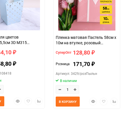
ля цветов
Пленка матовая Пастель 58см х
15,5см 3D М315
10м на втулке, розовый
пыльный
44,10
128,80
СуперОпт
₽
₽
58,80
171,70
Розница
₽
₽
0108418
Артикул: 3429/розПыльн
и
В наличии
Быстрый
Добавить
Добавить
Быстрый
Добавить
Добавит
У
В КОРЗИНУ
просмотр
в
к
просмотр
в
к
избранное
сравнению
избранное
сравнен