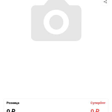
Розница
СуперОпт
0
0
₽
₽