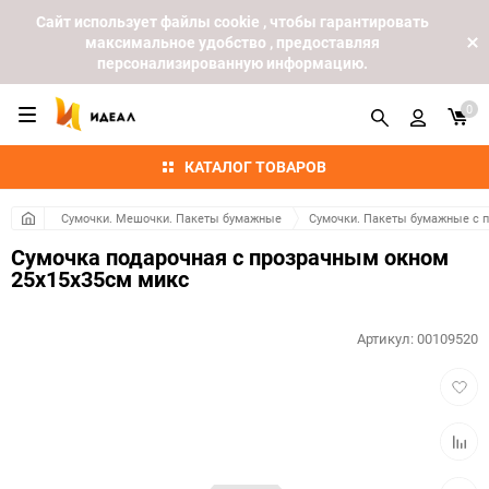
Cайт использует файлы cookie , чтобы гарантировать
максимальное удобство , предоставляя
персонализированную информацию.
0
КАТАЛОГ ТОВАРОВ
Сумочки. Мешочки. Пакеты бумажные
Сумочки. Пакеты бумажные с 
Сумочка подарочная с прозрачным окном
25х15х35см микс
Артикул:
00109520
Добав
в
избра
Добав
к
сравн