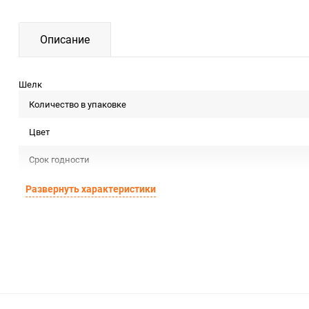
Описание
Шелк
Количество в упаковке
Цвет
Срок годности
Предназначение товара
Развернуть характеристики
Сертификация
Особые условия
Минимальное количество
Количество в коробке