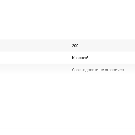
200
Красный
Срок годности не ограничен
Для декора
Не подлежит сертификации
Особых условий не требует
1
4000