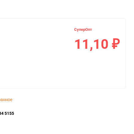
СуперОпт
11,10
₽
ранное
34 5155