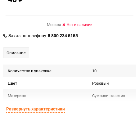
Москва
Нет в наличии
Заказ по телефону
8 800 234 5155
Описание
Количество в упаковке
10
Цвет
Розовый
Материал
Сумочки пластик
Срок годности не
Развернуть характеристики
Срок годности
ограничен
Предназначение товара
Для флористики
Подлежит