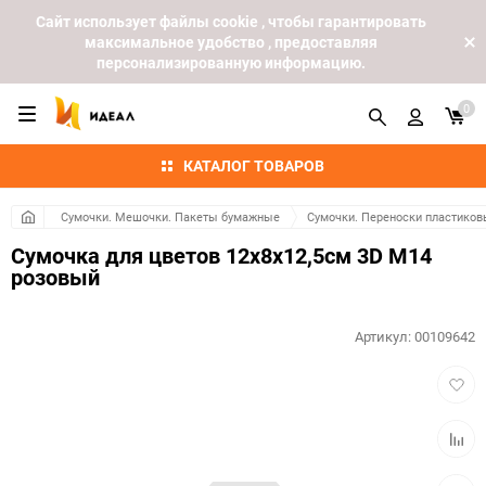
Cайт использует файлы cookie , чтобы гарантировать
максимальное удобство , предоставляя
персонализированную информацию.
0
КАТАЛОГ ТОВАРОВ
Сумочки. Мешочки. Пакеты бумажные
Сумочки. Переноски пластиков
Сумочка для цветов 12х8х12,5см 3D М14
розовый
Артикул:
00109642
Добав
в
избра
Добав
к
сравн