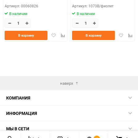
Артикул: 00060826
Артикул: 1073В/фиолет
В наличии
В наличии
Добавить
Добавить
Добавить
Доба
В корзину
В корзину
в
к
в
к
избранное
сравнению
избранно
срав
наверх
КОМПАНИЯ
ИНФОРМАЦИЯ
МЫ В СЕТИ