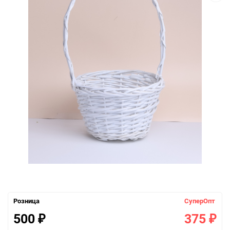
Розница
СуперОпт
500
375
₽
₽