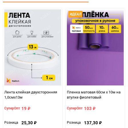
Минимальное количество
1
ИДЕАЛ
Единица измерения
шт
Лента клейкая двухсторонняя
Пленка матовая 60см х 10м на
1,0смx13м
втулке фиолетовый
19
103
СуперОпт
СуперОпт
₽
₽
25,30
137,30
Розница
Розница
₽
₽