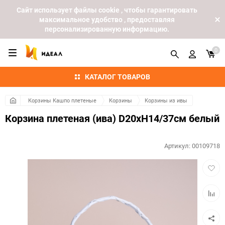
Cайт использует файлы cookie , чтобы гарантировать
максимальное удобство , предоставляя
персонализированную информацию.
0
КАТАЛОГ ТОВАРОВ
Корзины Кашпо плетеные
Корзины
Корзины из ивы
Корзина плетеная (ива) D20хH14/37см белый
Артикул:
00109718
Добав
в
избра
Добав
к
сравн