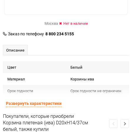
Москва
Нет в наличии
Заказ по телефону
8 800 234 5155
Описание
Цвет
Белый
Материал
Корзины ива
Срок годности
Срок годности не ограничен
Предназначение товара
Для флористики
Развернуть характеристики
Сертификация
Не подлежит сертификации
Покупатели, которые приобрели
Корзина плетеная (ива) D20хH14/37см
Сухое, проветриваемое
белый, также купили
Особые условия
помещение