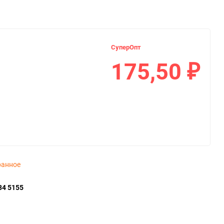
СуперОпт
175,50
₽
ранное
34 5155