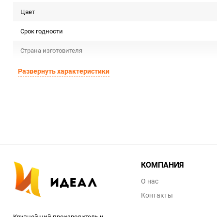
Цвет
Срок годности
Страна изготовителя
Предназначение товара
Развернуть характеристики
Сертификация
Особые условия
Минимальное количество
Единица измерения
КОМПАНИЯ
О нас
Контакты
Крупнейший производитель и