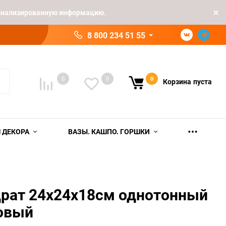
рсонализированную информацию.
8 800 234 51 55
0
0
0
Корзина
пуста
 ДЕКОРА
ВАЗЫ. КАШПО. ГОРШКИ
драт 24х24х18см однотонный
зовый