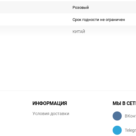
Розовый
Срок годности не ограничен
КИТАЙ
Для декора
Подлежит декларации о соответс
Особых условий не требует
1
шт
ИНФОРМАЦИЯ
МЫ В СЕТ
Условия доставки
ВКон
Teleg