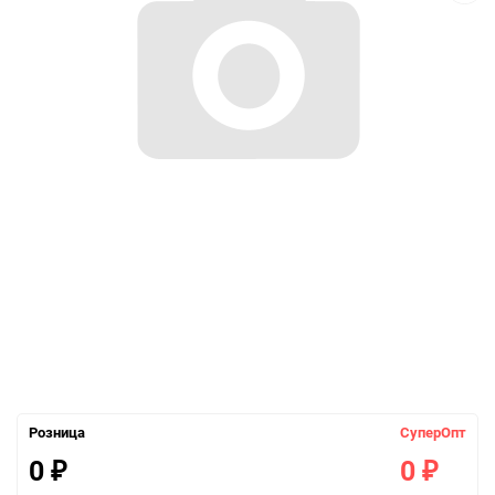
Розница
СуперОпт
0
0
₽
₽