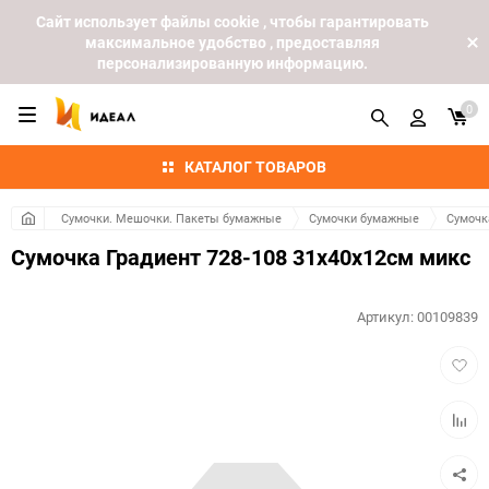
Cайт использует файлы cookie , чтобы гарантировать
максимальное удобство , предоставляя
персонализированную информацию.
0
КАТАЛОГ ТОВАРОВ
Сумочки. Мешочки. Пакеты бумажные
Сумочки бумажные
Сумочк
Сумочка Градиент 728-108 31х40x12см микс
Артикул:
00109839
Добав
в
избра
Добав
к
сравн