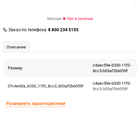
Москва
Нет в наличии
Заказ по телефону
8 800 234 5155
Описание
c4aec59e-b330-11f0-
Размер
8cc3-b03af2b6059f
c4aec59e-b330-11f0-
07c4e68a_b330_11f0_8cc3_b03af2b6059f
8cc3-b03af2b6059f
Развернуть характеристики