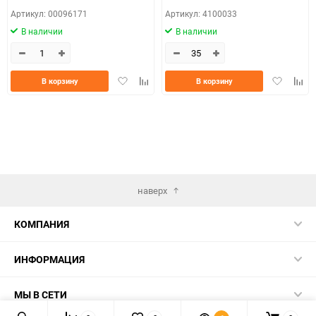
Артикул: 00096171
Артикул: 4100033
В наличии
В наличии
Добавить
Добавить
Добавить
Доба
В корзину
В корзину
в
к
в
к
избранное
сравнению
избранно
срав
наверх
КОМПАНИЯ
ИНФОРМАЦИЯ
МЫ В СЕТИ