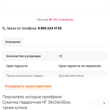
Москва
Нет в наличии
Заказ по телефону
8 800 234 5155
Описание
Количество в упаковке
12
Срок годности
Срок годности не ограничен
Предназначение товара
Для флористики
Подлежит декларации о
Развернуть характеристики
Сертификация
соответствии ЕАС
Покупатели, которые приобрели
Особые условия
Особых условий не требует
Сумочка подарочная НГ 36х54х30см,
также купили
Минимальное количество
12