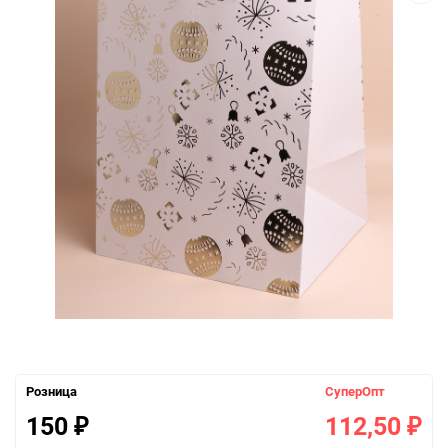
Розница
СуперОпт
150
112,50
₽
₽