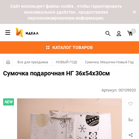
Cайт использует файлы cookie , чтобы гарантировать
максимальное удобство , предоставляя
персонализированную информацию.
0
КАТАЛОГ ТОВАРОВ
Все для праздника
НОВЫЙ ГОД!
Сумочки, Мешочки Новый Год
Сумочка подарочная НГ 36х54х30см
Артикул:
00109920
Добав
NEW
в
избра
Добав
к
сравн