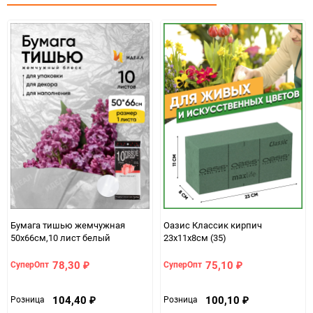
Количество в коробке
120
Единица измерения
шт.
Бумага тишью жемчужная
Оазис Классик кирпич
50х66см,10 лист белый
23х11х8см (35)
78,30
75,10
СуперОпт
СуперОпт
₽
₽
104,40
100,10
Розница
Розница
₽
₽