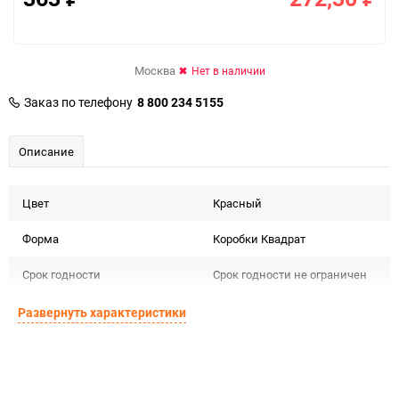
Москва
Нет в наличии
Заказ по телефону
8 800 234 5155
Описание
Цвет
Красный
Форма
Коробки Квадрат
Срок годности
Срок годности не ограничен
Страна изготовителя
КИТАЙ
Развернуть характеристики
Предназначение товара
Для декора
Подлежит декларации о
Сертификация
соответствии ЕАС