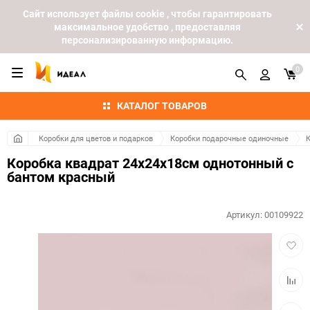
Cайт использует файлы cookie , чтобы гарантировать
максимальное удобство , предоставляя
персонализированную информацию.
0
КАТАЛОГ ТОВАРОВ
Коробки для цветов и подарков
Коробки подарочные одиночные
К
Коробка квадрат 24х24х18см однотонный с
бантом красный
Артикул:
00109922
Добав
в
избра
Добав
к
сравн