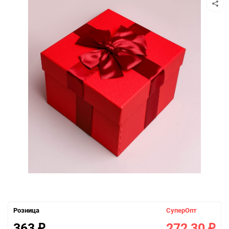
Розница
СуперОпт
363
272,30
₽
₽