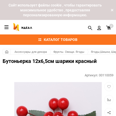
Cайт использует файлы cookie , чтобы гарантировать
максимальное удобство , предоставляя
персонализированную информацию.
0
КАТАЛОГ ТОВАРОВ
Аксессуары для декора
Фрукты. Овощи. Ягоды
Ягоды,Шишки, Шар
Бутоньерка 12х6,5см шарики красный
Артикул:
00110059
Добав
в
избра
Добав
к
сравн