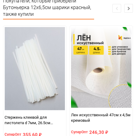
Покупатели, которые приобрели
Бутоньерка 12х6,5см шарики красный,
Сертификация
Не подлежит сертификации
также купили
Особые условия
Особых условий не требует
Минимальное количество
1
Количество в коробке
240
Единица измерения
шт
Лен искусственный 47см х 4,5м
Стержень клеевой для
кремовый
пистолета d 7мм, 26.5см
прозрачный 1кг (~100шт.)
246,30
СуперОпт
₽
355,60
СуперОпт
₽