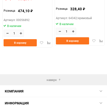
328,40
Розница
₽
474,10
Розница
₽
Артикул: 64342/кремовый
Артикул: 00056892
В наличии
В наличии
Добавить
Доба
В корзину
Добавить
Добавить
В корзину
в
к
в
к
избранно
срав
избранное
сравнению
наверх
КОМПАНИЯ
ИНФОРМАЦИЯ