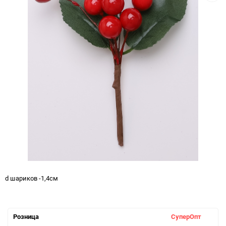
d шариков -1,4см
Розница
СуперОпт