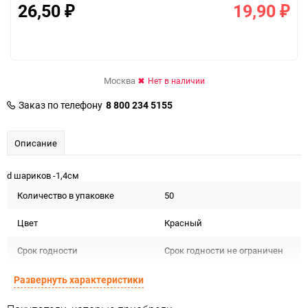
26,50
19,90
₽
₽
Москва
Нет в наличии
Заказ по телефону
8 800 234 5155
Описание
d шариков -1,4см
Количество в упаковке
50
Цвет
Красный
Срок годности
Срок годности не ограничен
Страна изготовителя
КИТАЙ
Развернуть характеристики
Предназначение товара
Для декора