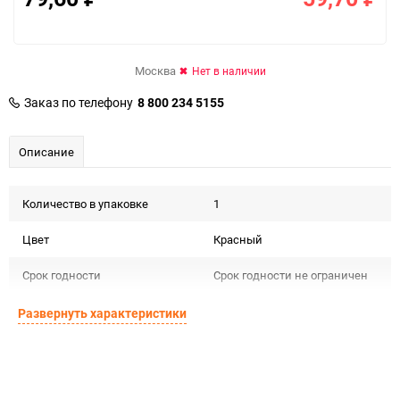
Москва
Нет в наличии
Заказ по телефону
8 800 234 5155
Описание
Количество в упаковке
1
Цвет
Красный
Срок годности
Срок годности не ограничен
Страна изготовителя
РОССИЯ
Развернуть характеристики
Предназначение товара
Сувенирная продукция
Сертификация
Не подлежит сертификации