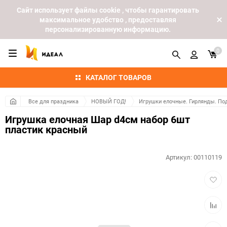
Cайт использует файлы cookie , чтобы гарантировать
максимальное удобство , предоставляя
персонализированную информацию.
0
КАТАЛОГ ТОВАРОВ
Все для праздника
НОВЫЙ ГОД!
Игрушки елочные. Гирлянды. По
Игрушка елочная Шар d4см набор 6шт
пластик красный
Артикул:
00110119
Добав
в
избра
Добав
к
сравн