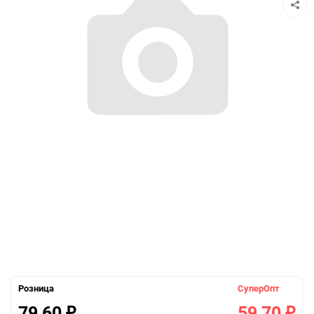
Розница
СуперОпт
79,60
59,70
₽
₽