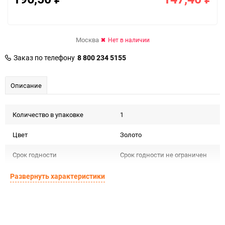
Москва
Нет в наличии
Заказ по телефону
8 800 234 5155
Описание
Количество в упаковке
1
Цвет
Золото
Срок годности
Срок годности не ограничен
Страна изготовителя
РОССИЯ
Развернуть характеристики
Предназначение товара
Сувенирная продукция
Сертификация
Не подлежит сертификации