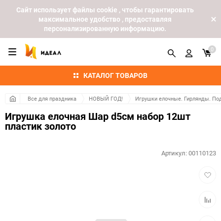
Cайт использует файлы cookie , чтобы гарантировать
максимальное удобство , предоставляя
персонализированную информацию.
0
КАТАЛОГ ТОВАРОВ
Все для праздника
НОВЫЙ ГОД!
Игрушки елочные. Гирлянды. По
Игрушка елочная Шар d5см набор 12шт
пластик золото
Артикул:
00110123
Добав
в
избра
Добав
к
сравн