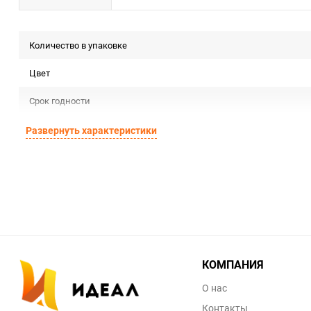
Количество в упаковке
Цвет
Срок годности
Страна изготовителя
Развернуть характеристики
Предназначение товара
Сертификация
Особые условия
Минимальное количество
КОМПАНИЯ
Единица измерения
О нас
Контакты