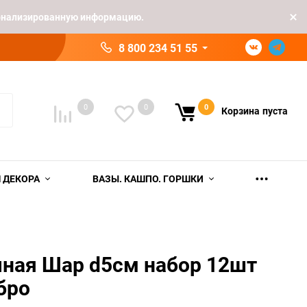
рсонализированную информацию.
8 800 234 51 55
0
0
0
Корзина
пуста
 ДЕКОРА
ВАЗЫ. КАШПО. ГОРШКИ
чная Шар d5см набор 12шт
бро