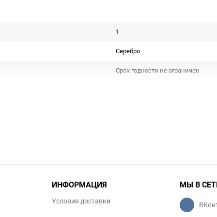
1
Серебро
Срок годности не ограничен
РОССИЯ
Сувенирная продукция
Не подлежит сертификации
Особых условий не требует
1
ИНФОРМАЦИЯ
МЫ В СЕТ
набор
Условия доставки
ВКон