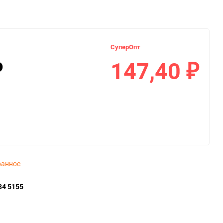
СуперОпт
147,40
₽
₽
ранное
34 5155