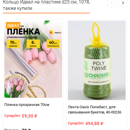
Кольцо Идеал на пластике d25 см, 1078,
Особые условия
Особых условий не требует
также купили
Минимальное количество
6
ИДЕАЛ
Единица измерения
шт
Пленка прозрачная 70см
Лента Oasis Полибаст, для
связывания букетов, 40-00236
59,30
СуперОпт
₽
494,80
СуперОпт
₽