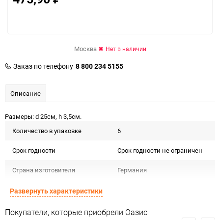
Москва
Нет в наличии
Заказ по телефону
8 800 234 5155
Описание
Размеры: d 25см, h 3,5см.
Количество в упаковке
6
Срок годности
Срок годности не ограничен
Страна изготовителя
Германия
Предназначение товара
Для декора и флористики
Развернуть характеристики
Сертификация
Не подлежит сертификации
Покупатели, которые приобрели Оазис