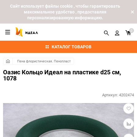
Cайт использует файлы cookie , чтобы гарантировать
максимальное удобство , предоставляя
персонализированную информацию.
0
КАТАЛОГ ТОВАРОВ
Пена флористическая. Пенопласт
Оазис Кольцо Идеал на пластике d25 см,
1078
Артикул:
4202474
Добав
в
избра
Добав
к
сравн