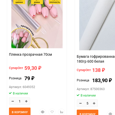
Пленка прозрачная 70см
Бумага гофрированная
180гр 600 белая
59,30
СуперОпт
₽
138
СуперОпт
₽
79
Розница
₽
183,90
Розница
₽
Артикул: 6049352
Артикул: 87500363
В наличии
В наличии
Быстрый
Добавить
Добавить
В КОРЗИНУ
Быс
В КОРЗИНУ