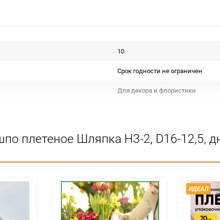
10
Срок годности не ограничен
Для декора и флористики
Не подлежит сертификации
Сухое, проветриваемое помещен
о плетеное Шляпка H3-2, D16-12,5, дно
1
набор
ИДЕАЛ