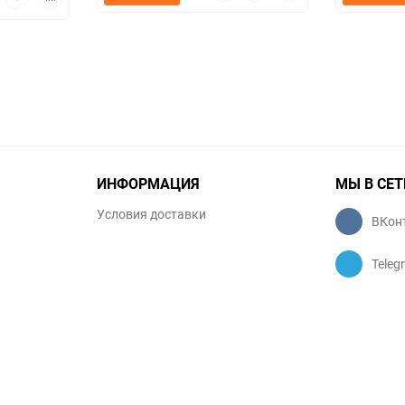
просмотр
в
к
мотр
в
к
избранное
сравнению
избранное
сравнению
ИНФОРМАЦИЯ
МЫ В СЕТ
Условия доставки
ВКон
Teleg