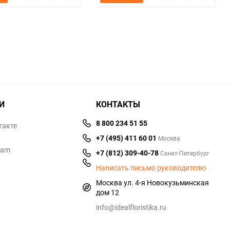
просмотр
в
к
просмотр
в
к
избранное
сравнению
избранное
сравнен
И
КОНТАКТЫ
8 800 234 51 55
такте
+7 (495) 411 60 01
Москва
ram
+7 (812) 309-40-78
Санкт-Петербург
Написать письмо руководителю
Москва ул. 4-я Новокузьминская
дом 12
info@idealfloristika.ru