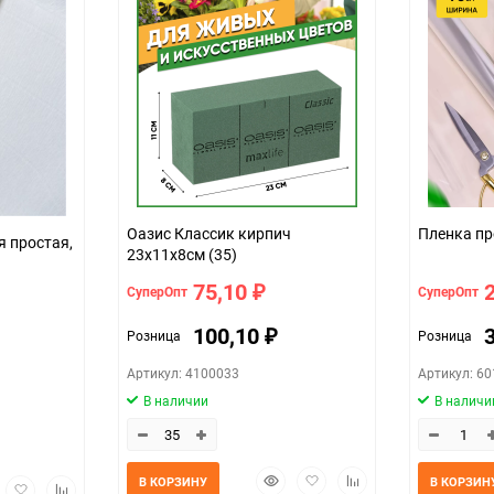
Оазис Классик кирпич
 простая,
23х11х8см (35)
75,10
СуперОпт
СуперОпт
₽
100,10
Розница
Розница
₽
Артикул: 4100033
Артикул: 6
В наличии
В наличи
Быстрый
Добавить
Добавить
В КОРЗИНУ
В КОРЗИН
трый
Добавить
Добавить