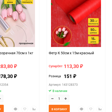
Пленка прозрачная 70см х 1кг
Фетр К 50см х 15м красный
283,80
113,30
СуперОпт
₽
₽
378,30
151
Розница
₽
₽
012354
Артикул: 143128373
и
В наличии
Быстрый
Добавить
Добавить
Быстрый
Добавить
Добавит
У
В КОРЗИНУ