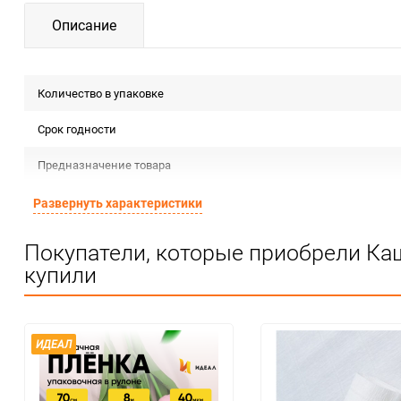
Описание
Количество в упаковке
Срок годности
Предназначение товара
Сертификация
Развернуть характеристики
Особые условия
Покупатели, которые приобрели Кашп
купили
Минимальное количество
Единица измерения
ИДЕАЛ