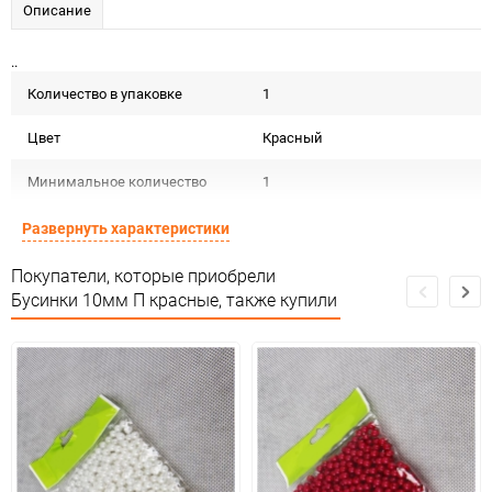
Описание
..
Количество в упаковке
1
Цвет
Красный
Минимальное количество
1
Количество в коробке
20
Развернуть характеристики
Единица измерения
упак
Покупатели, которые приобрели
Бусинки 10мм П красные, также купили