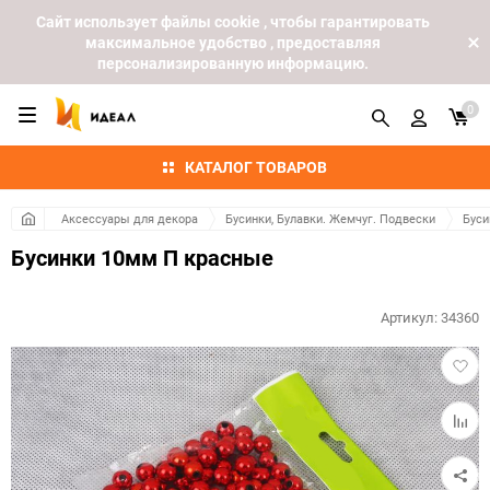
Cайт использует файлы cookie , чтобы гарантировать
максимальное удобство , предоставляя
персонализированную информацию.
0
КАТАЛОГ ТОВАРОВ
Аксессуары для декора
Бусинки, Булавки. Жемчуг. Подвески
Буси
Бусинки 10мм П красные
Артикул:
34360
Добав
в
избра
Добав
к
сравн