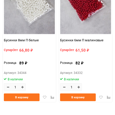
Бусинки 8мм П белые
Бусинки 6мм П малиновые
66,80
61,50
СуперОпт
СуперОпт
₽
₽
89
82
Розница
Розница
₽
₽
Артикул: 34344
Артикул: 34332
В наличии
В наличии
Добавить
Добавить
Добавить
Доба
В корзину
В корзину
в
к
в
к
избранное
сравнению
избранно
срав