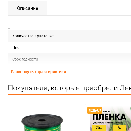
Описание
..
Количество в упаковке
Цвет
Срок годности
Предназначение товара
Развернуть характеристики
Сертификация
Покупатели, которые приобрели Лен
Особые условия
Минимальное количество
ИДЕАЛ
Количество в коробке
Единица измерения