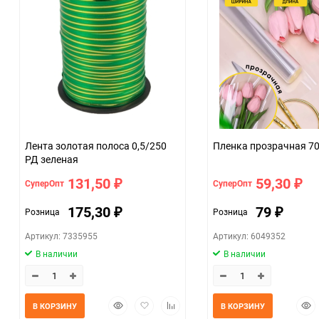
Лента золотая полоса 0,5/250
Пленка про
РД зеленая
131,50
59,30
СуперОпт
СуперОпт
₽
₽
175,30
79
Розница
Розница
₽
₽
Артикул: 7335955
Артикул: 6049352
В наличии
В наличии
Быстрый
Добавить
Добавить
Быс
В КОРЗИНУ
В КОРЗИНУ
просмотр
в
к
прос