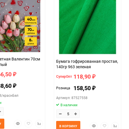
етная Валентин 70см
Бумага гофрированная простая,
елый
140гр 963 зеленая
66,50
₽
118,90
СуперОпт
₽
88,60
₽
158,50
Розница
₽
88/краснБел
Артикул: 87527558
и
В наличии
Быстрый
Добавить
Добавить
У
Быстрый
Добавить
Добавит
В КОРЗИНУ
просмотр
в
к