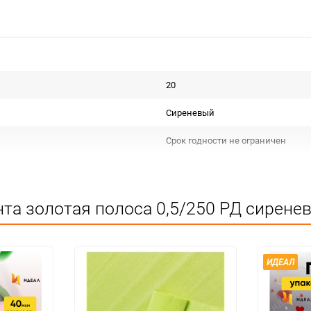
20
Сиреневый
Срок годности не ограничен
Для декора и флористики
Не подлежит сертификации
та золотая полоса 0,5/250 РД сиренев
Особых условий не требует
1
ИДЕАЛ
1
шт