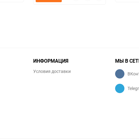
просмотр
в
к
избранное
сравнению
избранное
сравнению
ИНФОРМАЦИЯ
МЫ В СЕТ
Условия доставки
ВКон
Teleg