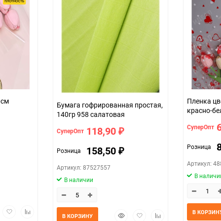
зрачная 70см
Пленка цв
Бумага гофрированная простая,
красно-б
140гр 958 салатовая
СуперОпт
118,90
СуперОпт
₽
Розница
158,50
Розница
₽
Артикул: 4
Артикул: 87527557
В наличи
В наличии
трый
Добавить
Добавить
В КОРЗИН
Быстрый
Добавить
Добавить
В КОРЗИНУ
мотр
в
к