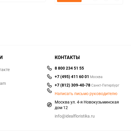
просмотр
в
к
избранное
сравнению
избранное
сравнен
И
КОНТАКТЫ
8 800 234 51 55
такте
+7 (495) 411 60 01
Москва
ram
+7 (812) 309-40-78
Санкт-Петербург
Написать письмо руководителю
Москва ул. 4-я Новокузьминская
дом 12
info@idealfloristika.ru