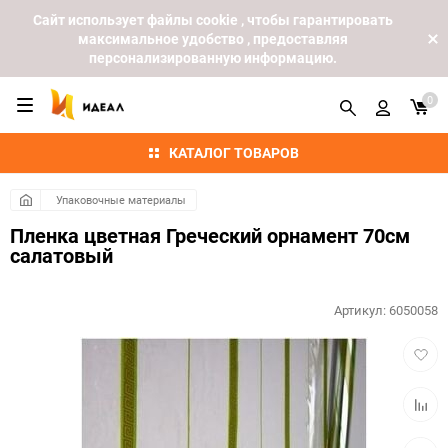
Cайт использует файлы cookie , чтобы гарантировать
максимальное удобство , предоставляя
персонализированную информацию.
0
КАТАЛОГ ТОВАРОВ
Упаковочные материалы
Пленка цветная Греческий орнамент 70см
салатовый
Артикул:
6050058
Добав
в
избра
Добав
к
сравн