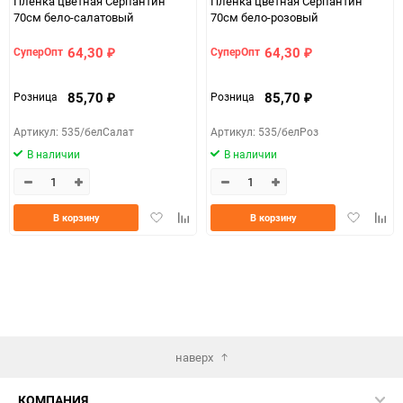
Пленка цветная Серпантин
Пленка цветная Серпантин
70см бело-салатовый
70см бело-розовый
64,30
64,30
СуперОпт
СуперОпт
₽
₽
85,70
85,70
Розница
Розница
₽
₽
Артикул: 535/белСалат
Артикул: 535/белРоз
В наличии
В наличии
Добавить
Добавить
Добавить
Доба
В корзину
В корзину
в
к
в
к
избранное
сравнению
избранно
срав
наверх
КОМПАНИЯ