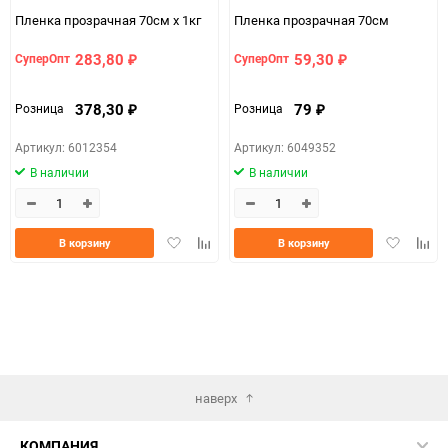
Пленка прозрачная 70см х 1кг
Пленка прозрачная 70см
283,80
59,30
СуперОпт
СуперОпт
₽
₽
378,30
79
Розница
Розница
₽
₽
Артикул: 6012354
Артикул: 6049352
В наличии
В наличии
Добавить
Добавить
Добавить
Доба
В корзину
В корзину
в
к
в
к
избранное
сравнению
избранно
срав
наверх
КОМПАНИЯ