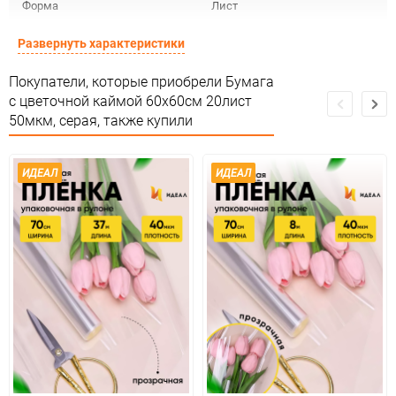
Форма
Лист
Срок годности
Срок годности не ограничен
Развернуть характеристики
Предназначение товара
Для декора и флористики
Покупатели, которые приобрели Бумага
с цветочной каймой 60х60см 20лист
Сертификация
Не подлежит сертификации
50мкм, серая, также купили
Особые условия
Особых условий не требует
ИДЕАЛ
ИДЕАЛ
Минимальное количество
1
Количество в коробке
100
Единица измерения
упак