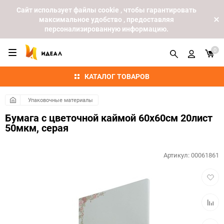
Cайт использует файлы cookie , чтобы гарантировать
максимальное удобство , предоставляя
персонализированную информацию.
0
КАТАЛОГ ТОВАРОВ
Упаковочные материалы
Бумага с цветочной каймой 60х60см 20лист
50мкм, серая
Артикул:
00061861
Добав
в
избра
Добав
к
сравн