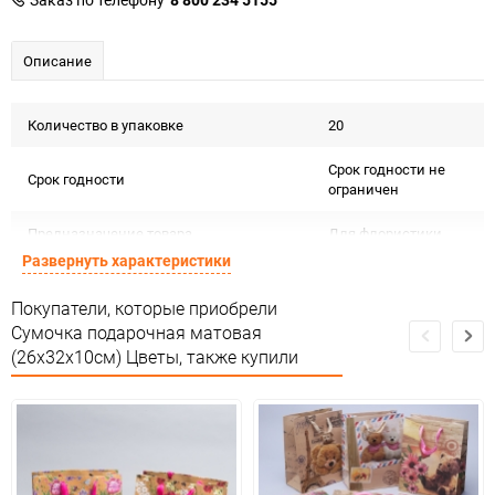
Описание
Количество в упаковке
20
Срок годности не
Срок годности
ограничен
Предназначение товара
Для флористики
Развернуть характеристики
Подлежит
Сертификация
декларации о
Покупатели, которые приобрели
соответствии ЕАС
Сумочка подарочная матовая
(26х32х10см) Цветы, также купили
Особых условий не
Особые условия
требует
Минимальное количество
20
Количество в коробке
360