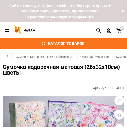
Cайт использует файлы cookie , чтобы гарантировать
максимальное удобство , предоставляя
персонализированную информацию.
0
КАТАЛОГ ТОВАРОВ
Сумочки. Мешочки. Пакеты бумажные
Сумочки бумажные
Сумочк
Сумочка подарочная матовая (26х32х10см)
Цветы
Артикул:
00064031
Добав
в
избра
Добав
к
сравн