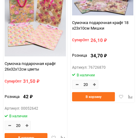
Единица измерения
шт
Размер
L (21-27)
Сумочка подарочная крафт 18
х23х10см Мишки
2664ec64-b330-11f0-
07c4e68a_b330_11f0_8cc3_b03af2b6059f
8cc3-b03af2b6059f
26,10
СуперОпт
₽
34,70
Розница
₽
Сумочка подарочная крафт
Артикул: 76726870
26х32х12см цветы
В наличии
31,50
СуперОпт
₽
Добавить
Доба
42
Розница
В корзину
₽
в
к
избранно
срав
Артикул: 00052642
В наличии
Добавить
Добавить
В корзину