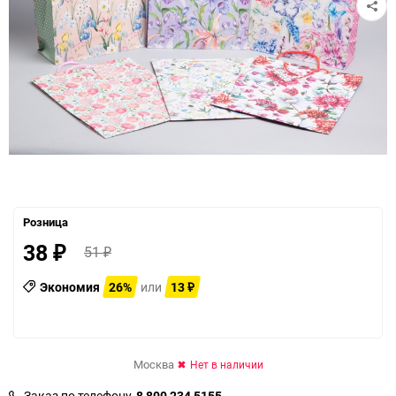
Розница
38
51
₽
₽
Экономия
26%
или
13
₽
Москва
Нет в наличии
Заказ по телефону
8 800 234 5155