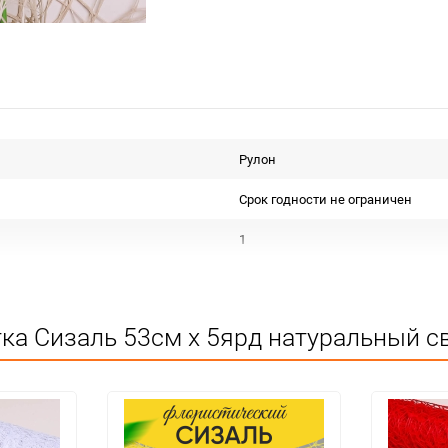
Рулон
Срок годности не ограничен
1
20
шт
ка Сизаль 53см х 5ярд натуральный с