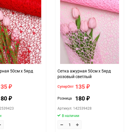
рная 50см х 5ярд
Сетка ажурная 50см х 5ярд
розовый светлый
135
135
СуперОпт
₽
₽
180
180
Розница
₽
₽
42539423
Артикул: 142539428
и
В наличии