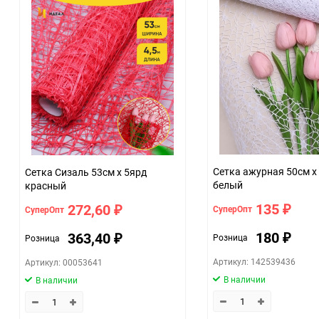
Сетка ажурная 50см х
Сетка Сизаль 53см х 5ярд
белый
красный
135
272,60
СуперОпт
СуперОпт
₽
₽
180
363,40
Розница
Розница
₽
₽
Артикул: 142539436
Артикул: 00053641
В наличии
В наличии