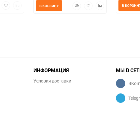
трый
Добавить
Добавить
Быстрый
Добавить
Добавить
В КОРЗИН
В КОРЗИНУ
мотр
в
к
просмотр
в
к
избранное
сравнению
избранное
сравнению
ИНФОРМАЦИЯ
МЫ В СЕТ
Условия доставки
ВКон
Teleg