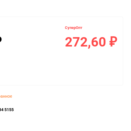
СуперОпт
272,60
₽
₽
ранное
34 5155