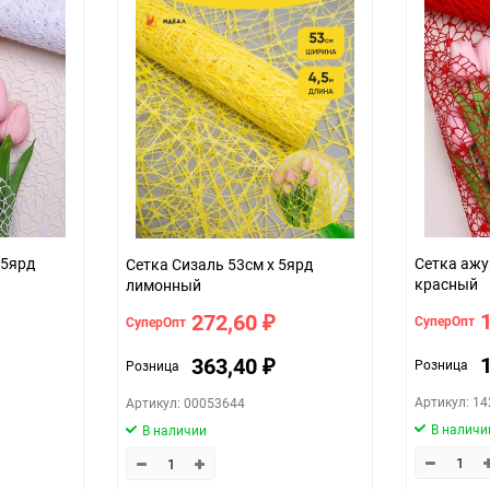
 5ярд
Сетка ажу
Сетка Сизаль 53см х 5ярд
красный
лимонный
272,60
СуперОпт
СуперОпт
₽
363,40
Розница
Розница
₽
Артикул: 1
Артикул: 00053644
В наличи
В наличии