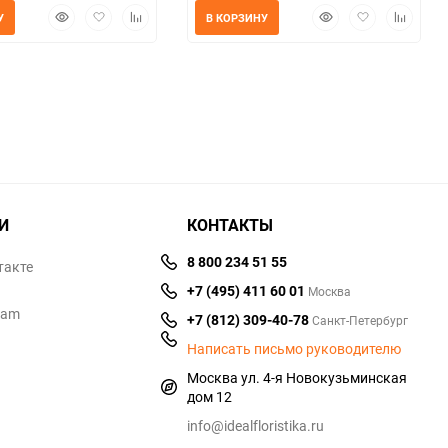
Быстрый
Добавить
Добавить
Быстрый
Добавить
Добавит
У
В КОРЗИНУ
просмотр
в
к
просмотр
в
к
избранное
сравнению
избранное
сравнен
И
КОНТАКТЫ
8 800 234 51 55
такте
+7 (495) 411 60 01
Москва
ram
+7 (812) 309-40-78
Санкт-Петербург
Написать письмо руководителю
Москва ул. 4-я Новокузьминская
дом 12
info@idealfloristika.ru