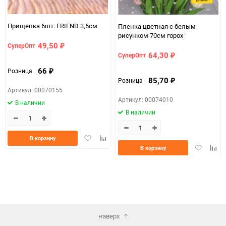
Прищепка 6шт. FRIEND 3,5см
Пленка цветная с белым
рисунком 70см горох
49,50
СуперОпт
₽
64,30
СуперОпт
₽
66
Розница
₽
85,70
Розница
₽
Артикул: 00070155
Артикул: 00074010
В наличии
В наличии
Добавить
Добавить
В корзину
в
к
Добавить
Доба
В корзину
избранное
сравнению
в
к
избранно
срав
наверх