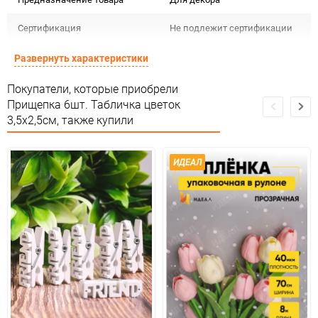
Сертификация
Не подлежит сертификации
Особые условия
Особых условий не требует
Развернуть характеристики
Минимальное количество
1
Покупатели, которые приобрели
Прищепка 6шт. Табличка цветок
Количество в коробке
1
3,5х2,5см, также купили
Единица измерения
упак
ИДЕАЛ