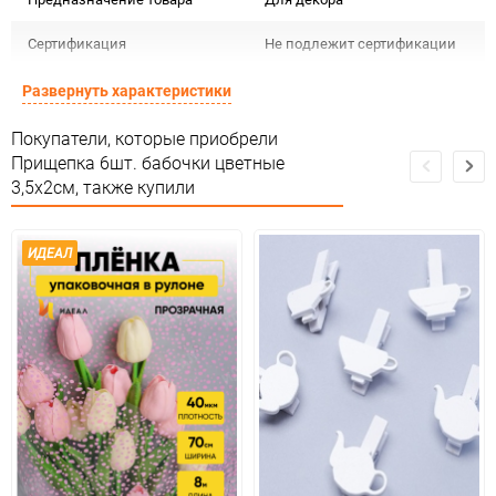
Сертификация
Не подлежит сертификации
Особые условия
Особых условий не требует
Развернуть характеристики
Минимальное количество
1
Покупатели, которые приобрели
Прищепка 6шт. бабочки цветные
Количество в коробке
1
3,5х2см, также купили
Единица измерения
упак
ИДЕАЛ