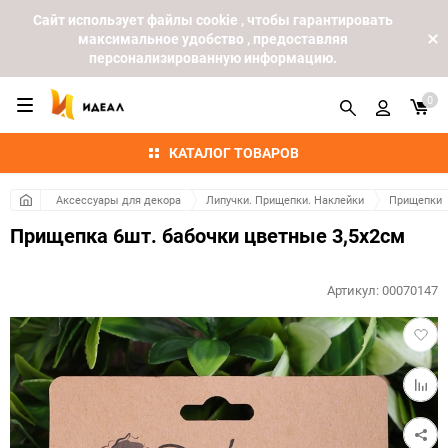
Cайт использует файлы cookie , чтобы гарантировать
максимальное удобство , предоставляя
персонализированную информацию.
0
КАТАЛОГ ТОВАРОВ
Аксессуары для декора
Липучки. Прищепки. Наклейки
Прищепки
Прищепка 6шт. бабочки цветные 3,5х2см
Артикул:
00070147
Добав
в
избра
Добав
к
сравн