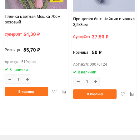
Пленка цветная Мошка 70см
Прищепка 6шт. Чайник и чашка
розовый
3,5х3см
64,30
СуперОпт
₽
37,50
СуперОпт
₽
85,70
Розница
₽
50
Розница
₽
Артикул: 519/роз
Артикул: 00070124
В наличии
В наличии
Добавить
Добавить
В корзину
Добавить
Доба
В корзину
в
к
в
к
избранное
сравнению
избранно
срав