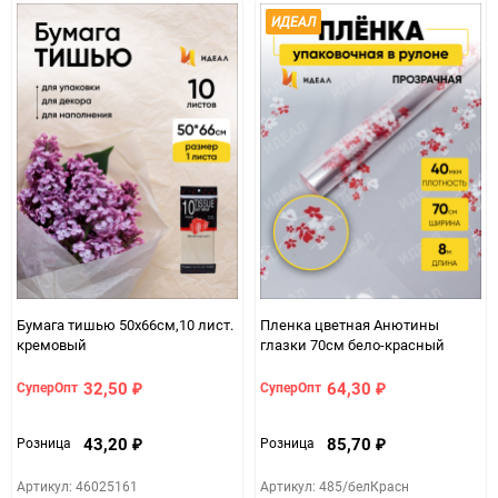
ИДЕАЛ
Количество в коробке
60
Единица измерения
шт
Бумага тишью 50х66см,10 лист.
Пленка цветная Анютины
кремовый
глазки 70см бело-красный
32,50
64,30
СуперОпт
СуперОпт
₽
₽
43,20
85,70
Розница
Розница
₽
₽
Артикул: 46025161
Артикул: 485/белКрасн