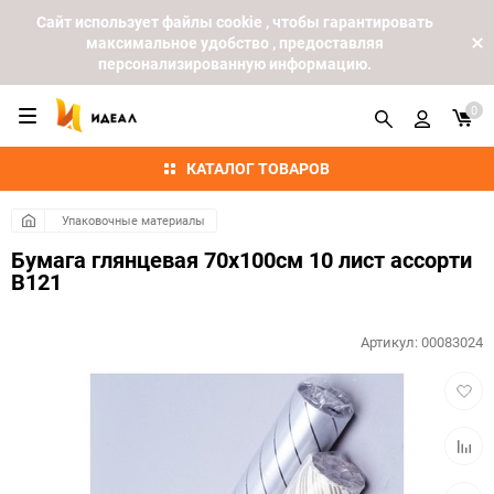
Cайт использует файлы cookie , чтобы гарантировать
максимальное удобство , предоставляя
персонализированную информацию.
0
КАТАЛОГ ТОВАРОВ
Упаковочные материалы
Бумага глянцевая 70х100см 10 лист ассорти
B121
Артикул:
00083024
Добав
в
избра
Добав
к
сравн