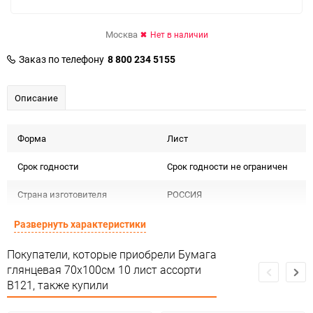
Москва
Нет в наличии
Заказ по телефону
8 800 234 5155
Описание
Форма
Лист
Срок годности
Срок годности не ограничен
Страна изготовителя
РОССИЯ
Предназначение товара
Подарочная упаковка
Развернуть характеристики
Сертификация
Не подлежит сертификации
Покупатели, которые приобрели Бумага
глянцевая 70х100см 10 лист ассорти
Особые условия
Особых условий не требует
B121, также купили
Минимальное количество
1