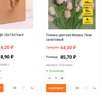
фт 20х15х7см К
Пленка цветная Мошка 70см
салатовый
14,20
64,30
СуперОпт
₽
₽
18,90
85,70
Розница
₽
₽
0094811
Артикул: 519/салат
и
В наличии
Быстрый
Добавить
Добавить
Быстрый
Добавить
Добавит
У
В КОРЗИНУ
просмотр
в
к
просмотр
в
к
избранное
сравнению
избранное
сравнен