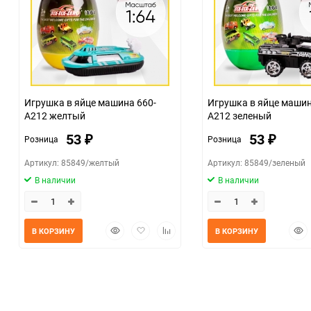
Игрушка в яйце машина 660-
Игрушка в яйце машин
A212 желтый
A212 зеленый
53
53
Розница
Розница
₽
₽
Артикул: 85849/желтый
Артикул: 85849/зеленый
В наличии
В наличии
Быстрый
Добавить
Добавить
Быс
В КОРЗИНУ
В КОРЗИНУ
просмотр
в
к
прос
избранное
сравнению