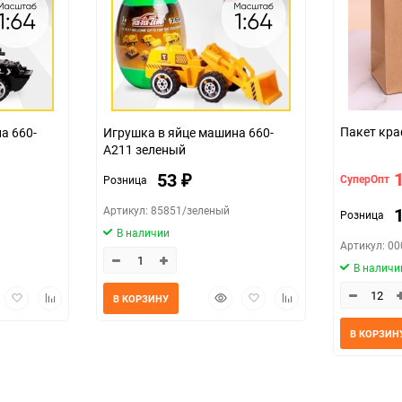
Пакет кра
а 660-
Игрушка в яйце машина 660-
A211 зеленый
53
СуперОпт
Розница
₽
Артикул: 85851/зеленый
Розница
В наличии
Артикул: 0
В наличи
трый
Добавить
Добавить
Быстрый
Добавить
Добавить
В КОРЗИНУ
мотр
в
к
просмотр
в
к
избранное
сравнению
избранное
сравнению
В КОРЗИН