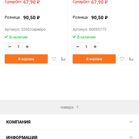
67,90
67,90
СуперОпт
СуперОпт
₽
₽
90,50
90,50
Розница
Розница
₽
₽
Артикул: 5260/серебро
Артикул: 00095775
В наличии
В наличии
Добавить
Добавить
Добавить
Доба
В корзину
В корзину
в
к
в
к
избранное
сравнению
избранно
срав
наверх
КОМПАНИЯ
ИНФОРМАЦИЯ