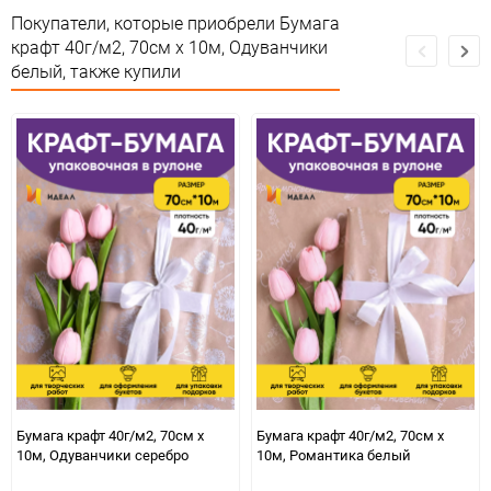
Материал
Крафт белый С дизайном
Покупатели, которые приобрели Бумага
крафт 40г/м2, 70см x 10м, Одуванчики
Срок годности
Срок годности не ограничен
белый, также купили
Страна изготовителя
РОССИЯ
Предназначение товара
Для флористики
Сертификация
Не подлежит сертификации
Особые условия
Особых условий не требует
Минимальное количество
1
Единица измерения
шт
ЦветНоменклатуры
белый
Бумага крафт 40г/м2, 70см x
Бумага крафт 40г/м2, 70см x
10м, Одуванчики серебро
10м, Романтика белый