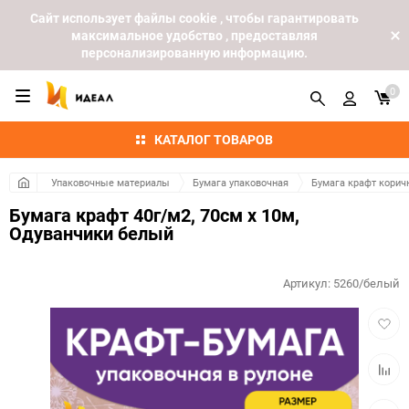
Cайт использует файлы cookie , чтобы гарантировать
максимальное удобство , предоставляя
персонализированную информацию.
0
КАТАЛОГ ТОВАРОВ
Упаковочные материалы
Бумага упаковочная
Бумага крафт кори
Бумага крафт 40г/м2, 70см x 10м,
Одуванчики белый
Артикул:
5260/белый
Добав
в
избра
Добав
к
сравн