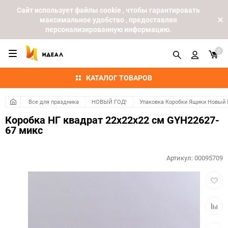
Cайт использует файлы cookie , чтобы гарантировать
максимальное удобство , предоставляя
персонализированную информацию.
0
КАТАЛОГ ТОВАРОВ
Все для праздника
НОВЫЙ ГОД!
Упаковка Коробки Ящики Новый 
Коробка НГ квадрат 22х22х22 см GYH22627-
67 микс
Артикул:
00095709
Добав
в
избра
Добав
к
сравн