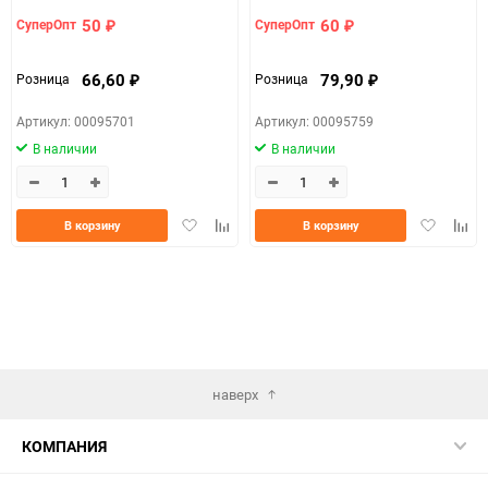
50
60
СуперОпт
СуперОпт
₽
₽
66,60
79,90
Розница
Розница
₽
₽
Артикул: 00095701
Артикул: 00095759
В наличии
В наличии
Добавить
Добавить
Добавить
Доба
В корзину
В корзину
в
к
в
к
избранное
сравнению
избранно
срав
наверх
КОМПАНИЯ