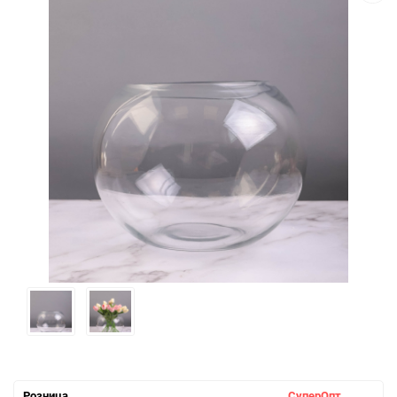
Розница
СуперОпт