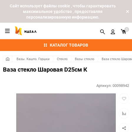
Cайт использует файлы cookie , чтобы гарантировать
максимальное удобство , предоставляя
персонализированную информацию.
0
КАТАЛОГ ТОВАРОВ
Вазы. Кашпо. Горшки
Стекло
Вазы стекло
Ваза стекло Шаров
Ваза стекло Шаровая D25см К
Артикул:
00098942
Добав
в
избра
Добав
к
сравн