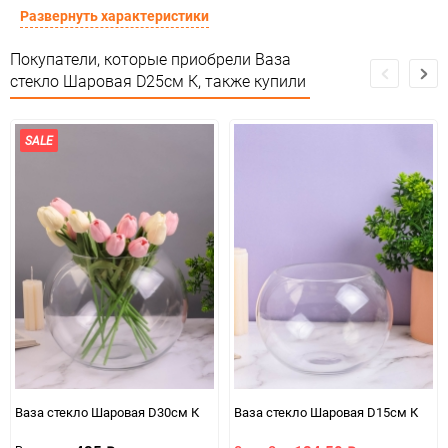
Сертификация
Не подлежит сертификации
Развернуть характеристики
Особые условия
Особых условий не требует
Покупатели, которые приобрели Ваза
стекло Шаровая D25см К, также купили
Минимальное количество
1
Количество в коробке
12
SALE
Единица измерения
шт
Ваза стекло Шаровая D30см К
Ваза стекло Шаровая D15см К