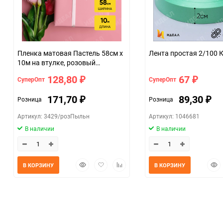
Пленка матовая Пастель 58см х
Лента простая 2/100 
10м на втулке, розовый
пыльный
128,80
67
СуперОпт
СуперОпт
₽
₽
171,70
89,30
Розница
Розница
₽
₽
Артикул: 3429/розПыльн
Артикул: 1046681
В наличии
В наличии
Быстрый
Добавить
Добавить
Быс
В КОРЗИНУ
В КОРЗИНУ
просмотр
в
к
прос
избранное
сравнению