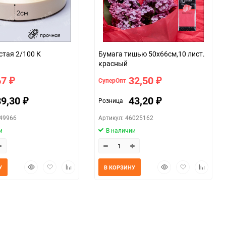
стая 2/100 К
Бумага тишью 50х66см,10 лист.
красный
67
32,50
СуперОпт
₽
₽
89,30
43,20
Розница
₽
₽
049966
Артикул: 46025162
и
В наличии
Быстрый
Добавить
Добавить
Быстрый
Добавить
Добавит
У
В КОРЗИНУ
просмотр
в
к
просмотр
в
к
избранное
сравнению
избранное
сравнен