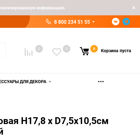
рсонализированную информацию.
8 800 234 51 55
0
0
0
Корзина
пуста
ЕССУАРЫ ДЛЯ ДЕКОРА
овая H17,8 х D7,5х10,5см
й