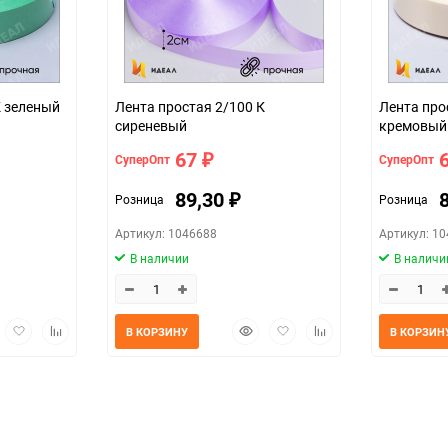
К зеленый
Лента простая 2/100 К
Лента про
сиреневый
кремовый
67
СуперОпт
СуперОпт
₽
89,30
Розница
Розница
₽
Артикул: 1046688
Артикул: 1
В наличии
В наличи
трый
Добавить
Добавить
Быстрый
Добавить
Добавить
В КОРЗИНУ
В КОРЗИН
мотр
в
к
просмотр
в
к
избранное
сравнению
избранное
сравнению