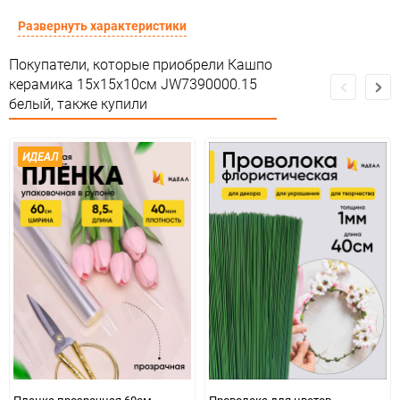
Предназначение товара
Для декора и флористики
Развернуть характеристики
Сертификация
Не подлежит сертификации
Покупатели, которые приобрели Кашпо
керамика 15х15х10см JW7390000.15
Особые условия
Особых условий не требует
белый, также купили
Минимальное количество
1
ИДЕАЛ
Единица измерения
шт
Пленка прозрачная 60см
Проволока для цветов