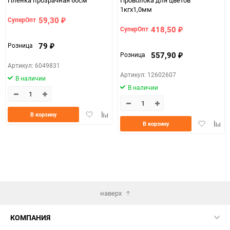
1кгx1,0мм
59,30
СуперОпт
₽
418,50
СуперОпт
₽
79
Розница
₽
557,90
Розница
₽
Артикул: 6049831
Артикул: 12602607
В наличии
В наличии
Добавить
Добавить
В корзину
Добавить
Доба
в
к
В корзину
в
к
избранное
сравнению
избранно
срав
наверх
КОМПАНИЯ