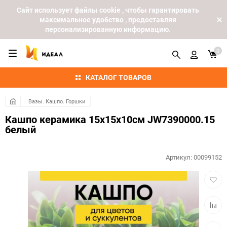
Cайт использует файлы cookie , чтобы гарантировать
максимальное удобство , предоставляя
персонализированную информацию.
0
КАТАЛОГ ТОВАРОВ
Вазы. Кашпо. Горшки
Кашпо керамика 15х15х10см JW7390000.15
белый
Артикул:
00099152
Добав
в
избра
Добав
к
сравн