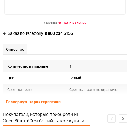
Москва
Нет в наличии
Заказ по телефону
8 800 234 5155
Описание
Количество в упаковке
1
Цвет
Белый
Срок годности
Срок годности не ограничен
Страна изготовителя
КИТАЙ
Развернуть характеристики
Предназначение товара
Для декора и флористики
Покупатели, которые приобрели ИЦ
Овес 30шт 60см белый, также купили
Сертификация
Не подлежит сертификации