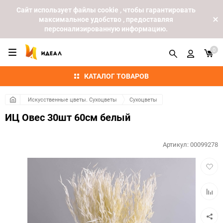
Cайт использует файлы cookie , чтобы гарантировать
максимальное удобство , предоставляя
персонализированную информацию.
0
КАТАЛОГ ТОВАРОВ
Искусственные цветы. Сухоцветы
Сухоцветы
ИЦ Овес 30шт 60см белый
Артикул:
00099278
Добав
в
избра
Добав
к
сравн