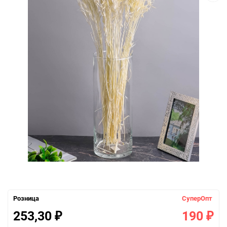
Розница
СуперОпт
253,30
190
₽
₽