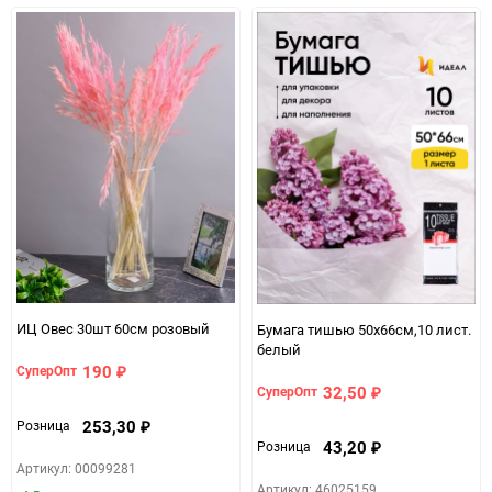
Сухое помещение,не менее
Особые условия
1метра от огня и влаги
Минимальное количество
1
Количество в коробке
70
Единица измерения
упак
ИЦ Овес 30шт 60см розовый
Бумага тишью 50х66см,10 лист.
белый
190
СуперОпт
₽
32,50
СуперОпт
₽
253,30
Розница
₽
43,20
Розница
₽
Артикул: 00099281
Артикул: 46025159