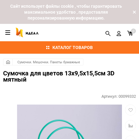
Cайт использует файлы cookie , чтобы гарантировать
максимальное удобство , предоставляя
персонализированную информацию.
0
КАТАЛОГ ТОВАРОВ
Сумочки. Мешочки. Пакеты бумажные
Сумочка для цветов 13х9,5х15,5см 3D
мятный
Артикул:
00099332
Добав
в
избра
Добав
к
сравн