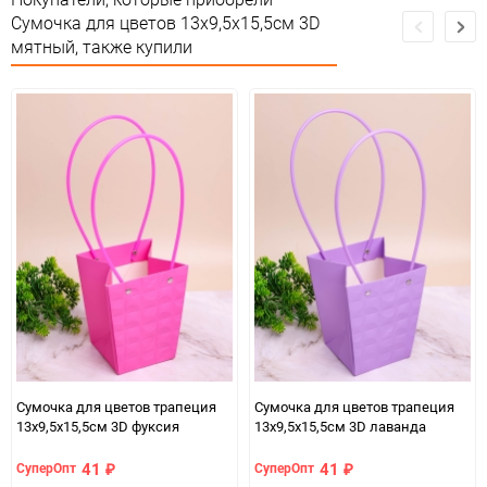
Особые условия
Особых условий не требует
Сумочка для цветов 13х9,5х15,5см 3D
мятный, также купили
Минимальное количество
10
Количество в коробке
500
Единица измерения
шт
Сумочка для цветов трапеция
Сумочка для цветов трапеция
13х9,5х15,5см 3D фуксия
13х9,5х15,5см 3D лаванда
41
41
СуперОпт
СуперОпт
₽
₽