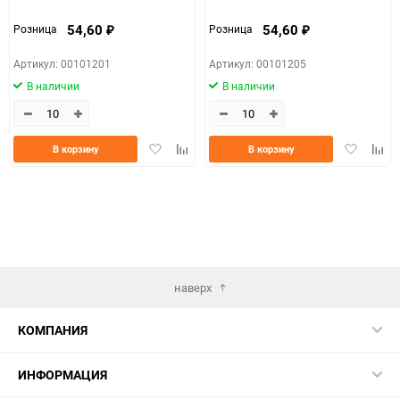
54,60
54,60
Розница
Розница
₽
₽
Артикул: 00101201
Артикул: 00101205
В наличии
В наличии
Добавить
Добавить
Добавить
Доба
В корзину
В корзину
в
к
в
к
избранное
сравнению
избранно
срав
наверх
КОМПАНИЯ
ИНФОРМАЦИЯ