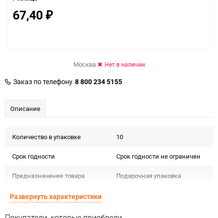
67,40
₽
Москва
Нет в наличии
Заказ по телефону
8 800 234 5155
Описание
Количество в упаковке
10
Срок годности
Срок годности не ограничен
Предназначение товара
Подарочная упаковка
Подлежит декларации о
Развернуть характеристики
Сертификация
соответствии ЕАС
Покупатели, которые приобрели