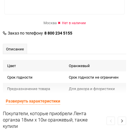
Москва
Нет в наличии
Заказ по телефону
8 800 234 5155
Описание
Цвет
Оранжевый
Срок годности
Срок годности не ограничен
Предназначение товара
Для декора и флористики
Сертификация
Не подлежит сертификации
Развернуть характеристики
Особые условия
Особых условий не требует
Покупатели, которые приобрели Лента
органза 18мм х 10м оранжевый, также
Минимальное количество
1
купили