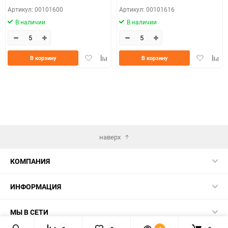
Артикул: 00101600
Артикул: 00101616
В наличии
В наличии
Добавить
Добавить
Добавить
Доба
В корзину
В корзину
в
к
в
к
избранное
сравнению
избранно
срав
наверх
КОМПАНИЯ
ИНФОРМАЦИЯ
МЫ В СЕТИ