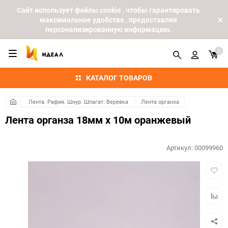
Cайт использует файлы cookie , чтобы гарантировать
максимальное удобство , предоставляя
персонализированную информацию.
0
КАТАЛОГ ТОВАРОВ
Лента. Рафия. Шнур. Шпагат. Веревка
Лента органза
Лента органза 18мм х 10м оранжевый
Артикул:
00099960
Добав
в
избра
Добав
к
сравн