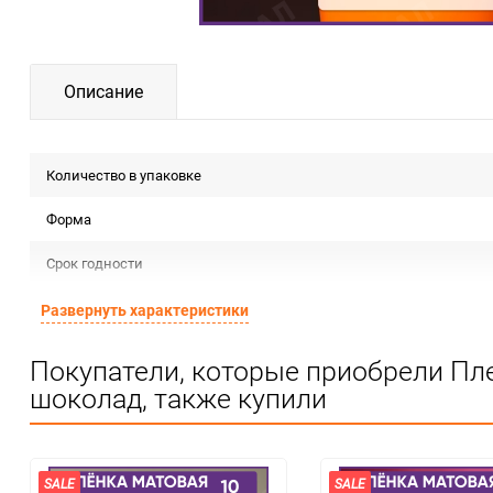
Описание
Количество в упаковке
Форма
Срок годности
Предназначение товара
Развернуть характеристики
Сертификация
Покупатели, которые приобрели Пл
шоколад, также купили
Особые условия
Минимальное количество
Количество в коробке
SALE
SALE