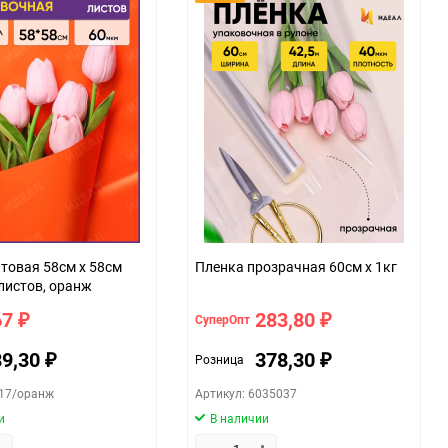
товая 58см х 58см
Пленка прозрачная 60см x 1кг
листов, оранж
67
283,80
СуперОпт
₽
₽
89,30
378,30
Розница
₽
₽
417/оранж
Артикул: 6035037
и
В наличии