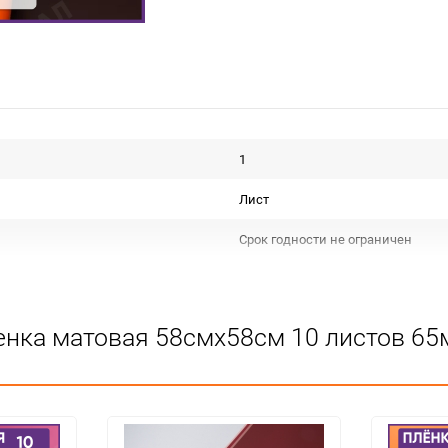
1
Лист
Срок годности не ограничен
Для декора и флористики
Не подлежит сертификации
енка матовая 58смх58см 10 листов 65
Особых условий не требует
1
100