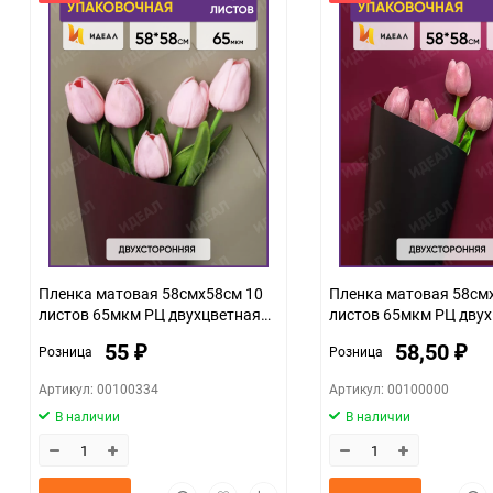
Единица измерения
Пленка матовая 58смх58см 10
Пленка матовая 58см
листов 65мкм РЦ двухцветная
листов 65мкм РЦ дву
баклажан/капучино
черный/слива
55
58,50
Розница
Розница
₽
₽
Артикул: 00100334
Артикул: 00100000
В наличии
В наличии
Быстрый
Добавить
Добавить
Быс