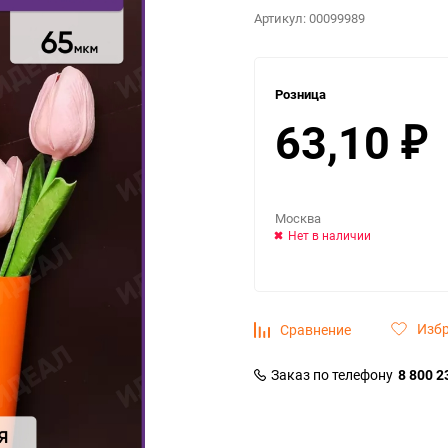
Артикул:
00099989
Розница
63,10
₽
Москва
Нет в наличии
Изб
Сравнение
Заказ по телефону
8 800 2