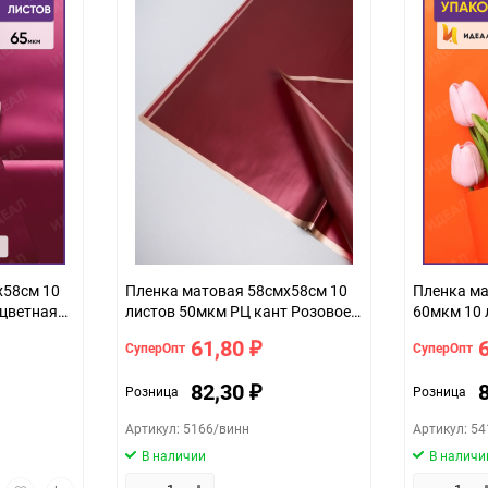
упак
х58см 10
Пленка матовая 58смх58см 10
Пленка ма
хцветная
листов 50мкм РЦ кант Розовое
60мкм 10 
золото, винный
61,80
СуперОпт
СуперОпт
₽
82,30
Розница
Розница
₽
Артикул: 5166/винн
Артикул: 5
В наличии
В наличи
трый
Добавить
Добавить