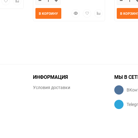
мотр
в
к
избранное
сравнению
Быстрый
Добавить
Добавить
В КОРЗИНУ
В КОРЗИН
просмотр
в
к
избранное
сравнению
ИНФОРМАЦИЯ
МЫ В СЕТ
Условия доставки
ВКон
Teleg