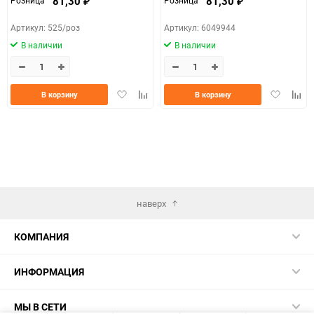
81,30
81,30
Розница
Розница
₽
₽
Артикул: 525/роз
Артикул: 6049944
В наличии
В наличии
Добавить
Добавить
Добавить
Доба
В корзину
В корзину
в
к
в
к
избранное
сравнению
избранно
срав
наверх
КОМПАНИЯ
ИНФОРМАЦИЯ
МЫ В СЕТИ