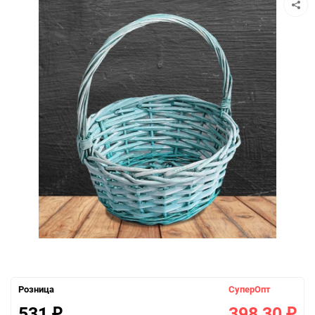
Розница
СуперОпт
531
398,30
₽
₽