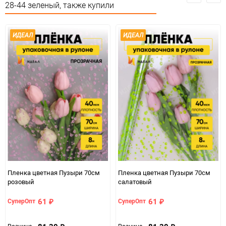
Сертификация
Не подлежит сертификации
28-44 зеленый, также купили
Сухое, проветриваемое
Особые условия
помещение
ИДЕАЛ
ИДЕАЛ
Минимальное количество
1
Единица измерения
шт
Пленка цветная Пузыри 70см
Пленка цветная Пузыри 70см
розовый
салатовый
61
61
СуперОпт
СуперОпт
₽
₽