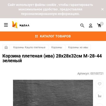
Cайт использует файлы cookie , чтобы гарантировать
максимальное удобство , предоставляя
персонализированную информацию.
0
КАТАЛОГ ТОВАРОВ
Корзины Кашпо плетеные
Корзины
Корзины из ивы
Корзина плетеная (ива) 28х28х32см M-28-44
зеленый
Артикул:
00100721
Добав
в
избра
Добав
к
сравн