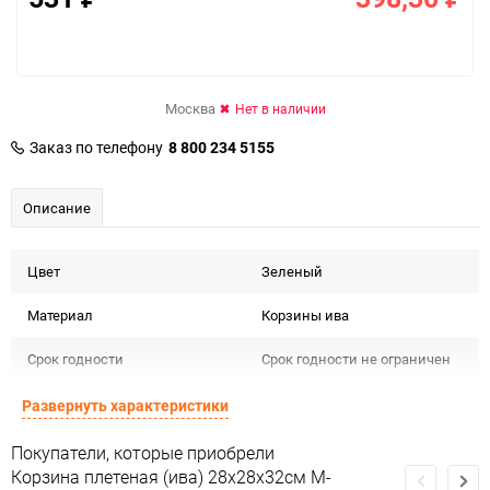
Москва
Нет в наличии
Заказ по телефону
8 800 234 5155
Описание
Цвет
Зеленый
Материал
Корзины ива
Срок годности
Срок годности не ограничен
Страна изготовителя
КИТАЙ
Развернуть характеристики
Предназначение товара
Для флористики
Покупатели, которые приобрели
Корзина плетеная (ива) 28х28х32см M-