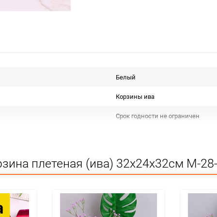
Белый
Корзины ива
Срок годности не ограничен
КИТАЙ
Для флористики
зина плетеная (ива) 32х24х32см M-28-
Не подлежит сертификации
Сухое, проветриваемое помещен
1