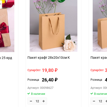
шт
Пакет крафт 28х20х10см К
Пакет кра
х 25 ярд
19,80
СуперОпт
СуперОпт
₽
26,40
Розница
Розница
₽
Артикул: 00098627
Артикул: 0
В наличии
В наличи