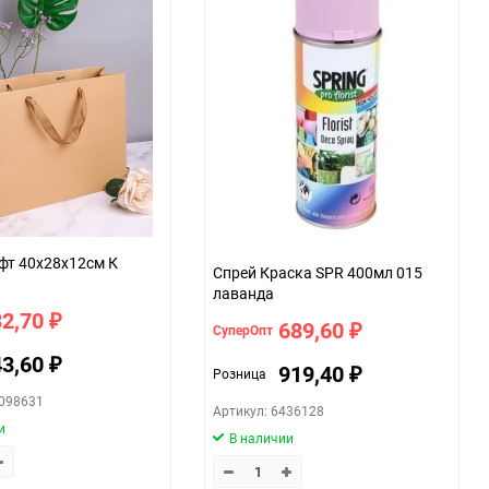
фт 40х28х12см К
Спрей Краска SPR 400мл 015
лаванда
32,70
₽
689,60
СуперОпт
₽
43,60
₽
919,40
Розница
₽
0098631
Артикул: 6436128
и
В наличии