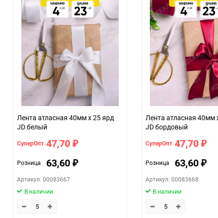
Единица измерения
Лента атласная 40мм х 25 ярд
Лента атласная 40мм 
JD белый
JD бордовый
47,70
47,70
СуперОпт
СуперОпт
₽
₽
63,60
63,60
Розница
Розница
₽
₽
Артикул: 00083667
Артикул: 00083668
В наличии
В наличии