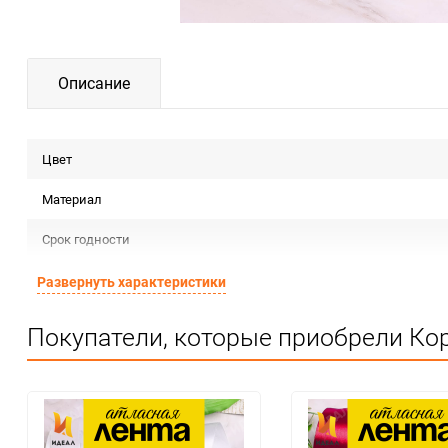
Описание
Цвет
Материал
Срок годности
Страна изготовителя
Развернуть характеристики
Предназначение товара
Покупатели, которые приобрели Кор
Сертификация
Особые условия
Минимальное количество