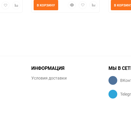
Быстрый
Добавить
Добавить
трый
Добавить
Добавить
В КОРЗИНУ
В КОРЗИН
просмотр
в
к
мотр
в
к
избранное
сравнению
избранное
сравнению
ИНФОРМАЦИЯ
МЫ В СЕТ
Условия доставки
ВКон
Teleg