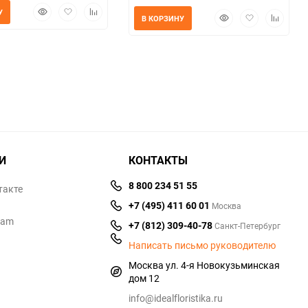
Быстрый
Добавить
Добавить
У
Быстрый
Добавить
Добавит
В КОРЗИНУ
просмотр
в
к
просмотр
в
к
избранное
сравнению
избранное
сравнен
И
КОНТАКТЫ
8 800 234 51 55
такте
+7 (495) 411 60 01
Москва
ram
+7 (812) 309-40-78
Санкт-Петербург
Написать письмо руководителю
Москва ул. 4-я Новокузьминская
дом 12
info@idealfloristika.ru