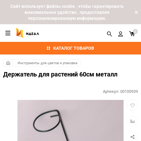
Cайт использует файлы cookie , чтобы гарантировать
максимальное удобство , предоставляя
персонализированную информацию.
0
КАТАЛОГ ТОВАРОВ
Инструменты для цветов и упаковки
Держатель для растений 60см металл
Артикул:
00100939
Добав
в
избра
Добав
к
сравн