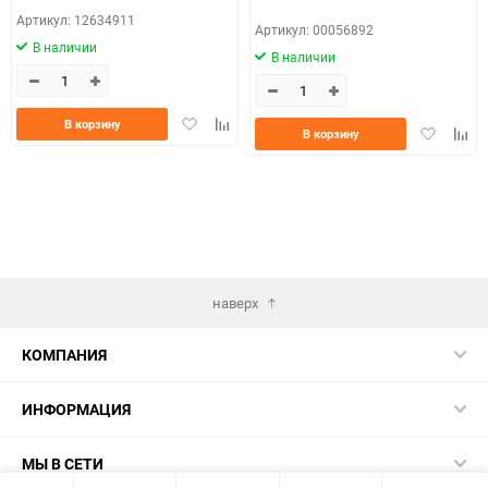
Артикул: 12634911
Артикул: 00056892
В наличии
В наличии
Добавить
Добавить
В корзину
Добавить
Доба
В корзину
в
к
в
к
избранное
сравнению
избранно
срав
наверх
КОМПАНИЯ
ИНФОРМАЦИЯ
МЫ В СЕТИ