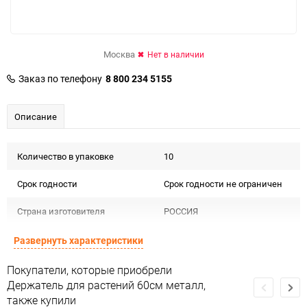
Москва
Нет в наличии
Заказ по телефону
8 800 234 5155
Описание
Количество в упаковке
10
Срок годности
Срок годности не ограничен
Страна изготовителя
РОССИЯ
Предназначение товара
Уход за растениями
Развернуть характеристики
Сертификация
Не подлежит сертификации
Покупатели, которые приобрели
Держатель для растений 60см металл,
Особые условия
Особых условий не требует
также купили