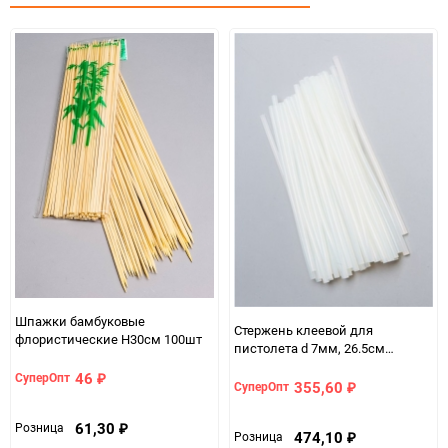
Минимальное количество
10
Единица измерения
шт
Шпажки бамбуковые
Стержень клеевой для
флористические H30см 100шт
пистолета d 7мм, 26.5см
прозрачный 1кг (~100шт.)
46
СуперОпт
₽
355,60
СуперОпт
₽
61,30
Розница
₽
474,10
Розница
₽