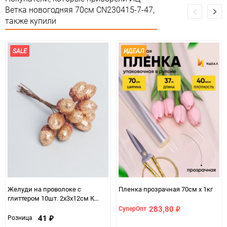
Ветка новогодняя 70см CN230415-7-47,
Минимальное количество
1
также купили
Единица измерения
шт
SALE
ИДЕАЛ
Желуди на проволоке c
Пленка прозрачная 70см х 1кг
глиттером 10шт. 2х3х12см К
золотой
283,80
СуперОпт
₽
41
Розница
₽