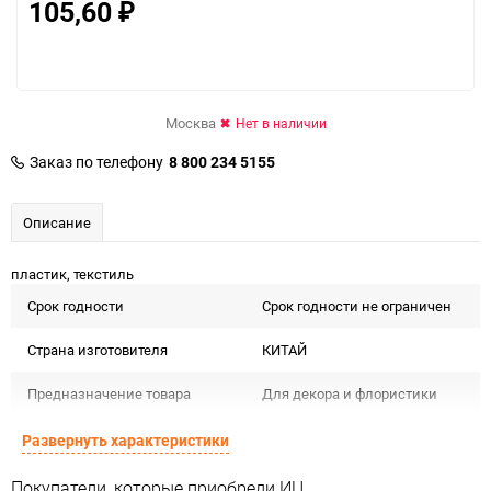
105,60
₽
Москва
Нет в наличии
Заказ по телефону
8 800 234 5155
Описание
пластик, текстиль
Срок годности
Срок годности не ограничен
Страна изготовителя
КИТАЙ
Предназначение товара
Для декора и флористики
Сертификация
Не подлежит сертификации
Развернуть характеристики
Особые условия
Особых условий не требует
Покупатели, которые приобрели ИЦ