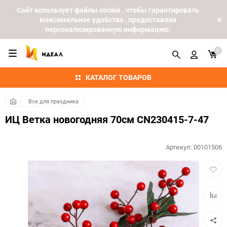
Cайт использует файлы cookie , чтобы гарантировать
максимальное удобство , предоставляя
персонализированную информацию.
0
КАТАЛОГ ТОВАРОВ
Все для праздника
ИЦ Ветка новогодняя 70см CN230415-7-47
Артикул:
00101506
Добав
в
избра
Добав
к
сравн