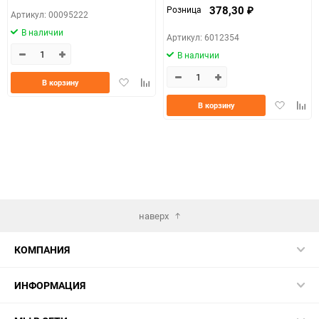
378,30
Розница
₽
Артикул: 00095222
В наличии
Артикул: 6012354
В наличии
Добавить
Добавить
В корзину
в
к
Добавить
Доба
В корзину
избранное
сравнению
в
к
избранно
срав
наверх
КОМПАНИЯ
ИНФОРМАЦИЯ