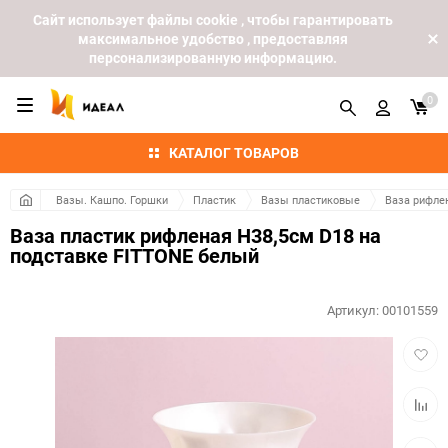
Cайт использует файлы cookie , чтобы гарантировать
максимальное удобство , предоставляя
персонализированную информацию.
0
КАТАЛОГ ТОВАРОВ
Вазы. Кашпо. Горшки
Пластик
Вазы пластиковые
Ваза рифлен
Ваза пластик рифленая H38,5см D18 на
подставке FITTONE белый
Артикул:
00101559
Добав
в
избра
Добав
к
сравн