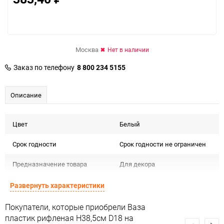
Москва
Нет в наличии
Заказ по телефону
8 800 234 5155
Описание
Цвет
Белый
Срок годности
Срок годности не ограничен
Предназначение товара
Для декора
Сертификация
Не подлежит сертификации
Развернуть характеристики
Особые условия
Особых условий не требует
Покупатели, которые приобрели Ваза
пластик рифленая H38,5см D18 на