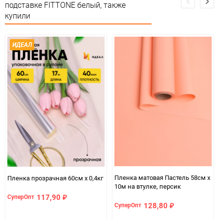
Минимальное количество
1
подставке FITTONE белый, также
купили
Единица измерения
шт
ИДЕАЛ
Пленка матовая Пастель 58см х
Пленка прозрачная 60см x 0,4кг
10м на втулке, персик
117,90
СуперОпт
₽
128,80
СуперОпт
₽