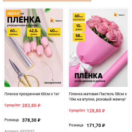
Количество в коробке
100
ИДЕАЛ
Единица измерения
шт.
Пленка прозрачная 60см x 1кг
Пленка матовая Пастель 58см х
10м на втулке, розовый жемчуг
283,80
СуперОпт
₽
128,80
СуперОпт
₽
378,30
Розница
₽
171,70
Розница
₽
Артикул: 6035037