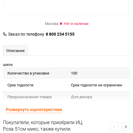
Москва
Нет в наличии
Заказ по телефону
8 800 234 5155
Описание
шелк
Количество в упаковке
100
Срок годности
Срок годности не ограничен
Предназначение товара
Для декора
Сертификация
Не подлежит сертификации
Развернуть характеристики
Особые условия
Особых условий не требует
Покупатели, которые приобрели ИЦ
Роза 51см микс, также купили
Минимальное количество
1