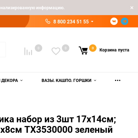
рсонализированную информацию.
8 800 234 51 55
0
0
0
Корзина
пуста
 ДЕКОРА
ВАЗЫ. КАШПО. ГОРШКИ
ка набор из 3шт 17х14см;
0х8см TX3530000 зеленый