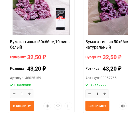
Бумага тишью 50х66см,10 лист.
Бумага тишью 50х66см,10 лист.
белый
натуральный
32,50
32,50
СуперОпт
СуперОпт
₽
₽
43,20
43,20
Розница
Розница
₽
₽
Артикул: 46025159
Артикул: 00057765
В наличии
В наличии
Быстрый
Добавить
Добавить
Быс
В КОРЗИНУ
В КОРЗИНУ
просмотр
в
к
прос
избранное
сравнению