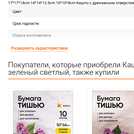
17*17*14cm 14*14*12.5cm 10*10*8cm Кашпо с дренажным отверстием
Цвет
Срок годности
Страна изготовителя
Предназначение товара
Развернуть характеристики
Сертификация
Покупатели, которые приобрели Ка
зеленый светлый, также купили
Особые условия
Минимальное количество
Единица измерения