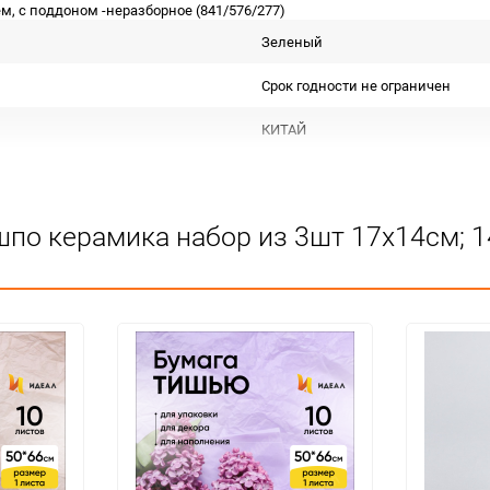
, с поддоном -неразборное (841/576/277)
Зеленый
Срок годности не ограничен
КИТАЙ
Для декора и флористики
Не подлежит сертификации
шпо керамика набор из 3шт 17х14см; 1
Особых условий не требует
1
набор