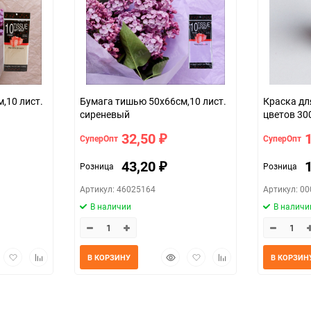
Бумага тишью 50х66см,10 лист.
Краска д
сиреневый
цветов 30
18
32,50
СуперОпт
СуперОпт
₽
43,20
Розница
Розница
₽
Артикул: 46025164
Артикул: 0
В наличии
В наличи
трый
Добавить
Добавить
Быстрый
Добавить
Добавить
В КОРЗИНУ
В КОРЗИН
мотр
в
к
просмотр
в
к
избранное
сравнению
избранное
сравнению