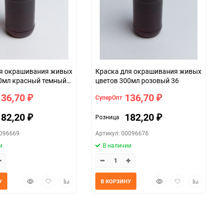
ля окрашивания живых
Краска для окрашивания живых
0мл красный темный
цветов 300мл розовый 36
136,70
136,70
СуперОпт
₽
₽
182,20
182,20
Розница
₽
₽
0096669
Артикул: 00096676
и
В наличии
Быстрый
Добавить
Добавить
Быстрый
Добавить
Добавит
У
В КОРЗИНУ
просмотр
в
к
просмотр
в
к
избранное
сравнению
избранное
сравнен