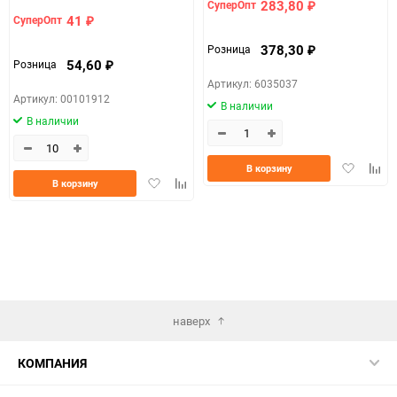
283,80
СуперОпт
₽
41
СуперОпт
₽
378,30
Розница
₽
54,60
Розница
₽
Артикул: 6035037
Артикул: 00101912
В наличии
В наличии
Добавить
Доба
В корзину
Добавить
Добавить
в
к
В корзину
в
к
избранно
срав
избранное
сравнению
наверх
КОМПАНИЯ