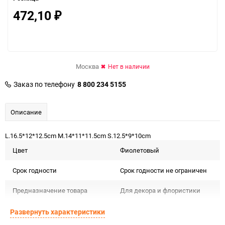
472,10
₽
Москва
Нет в наличии
Заказ по телефону
8 800 234 5155
Описание
L.16.5*12*12.5cm M.14*11*11.5cm S.12.5*9*10cm
Цвет
Фиолетовый
Срок годности
Срок годности не ограничен
Предназначение товара
Для декора и флористики
Подлежит декларации о
Развернуть характеристики
Сертификация
соответствии ЕАС