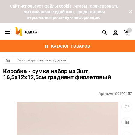
Cайт использует файлы cookie , чтобы гарантировать
максимальное удобство , предоставляя
персонализированную информацию.
0
КАТАЛОГ ТОВАРОВ
Коробки для цветов и подарков
Коробка - сумка набор из 3шт.
16,5х12х12,5см градиент фиолетовый
Артикул:
00102157
Добав
в
избра
Добав
к
сравн