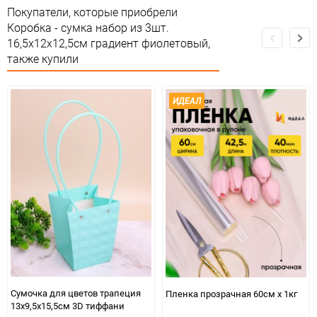
Покупатели, которые приобрели
Особые условия
Особых условий не требует
Коробка - сумка набор из 3шт.
16,5х12х12,5см градиент фиолетовый,
Минимальное количество
1
также купили
Единица измерения
набор
ИДЕАЛ
Сумочка для цветов трапеция
Пленка прозрачная 60см x 1кг
13х9,5х15,5см 3D тиффани