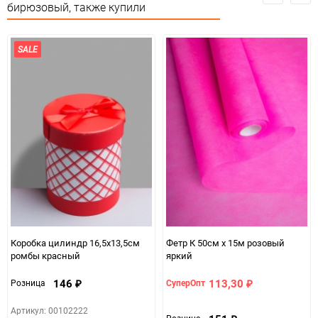
бирюзовый, также купили
Минимальное количество
1
Единица измерения
шт
SALE
Коробка цилиндр 16,5х13,5см
Фетр К 50см х 15м розовый
ромбы красный
яркий
146
113,30
Розница
СуперОпт
₽
₽
Артикул: 00102222