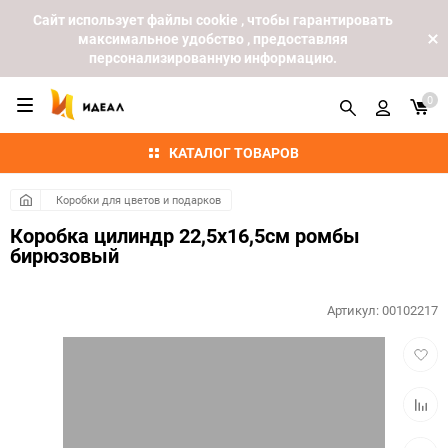
Cайт использует файлы cookie , чтобы гарантировать
максимальное удобство , предоставляя
персонализированную информацию.
0
КАТАЛОГ ТОВАРОВ
Коробки для цветов и подарков
Коробка цилиндр 22,5х16,5см ромбы
бирюзовый
Артикул:
00102217
Добав
в
избра
Добав
к
сравн