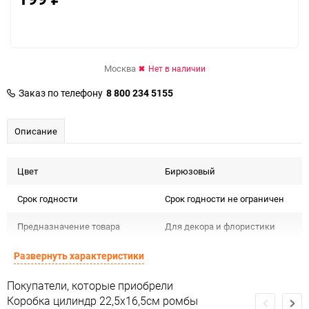
Москва
Нет в наличии
Заказ по телефону
8 800 234 5155
Описание
Цвет
Бирюзовый
Срок годности
Срок годности не ограничен
Предназначение товара
Для декора и флористики
Подлежит декларации о
Развернуть характеристики
Сертификация
соответствии ЕАС
Покупатели, которые приобрели
Особые условия
Особых условий не требует
Коробка цилиндр 22,5х16,5см ромбы