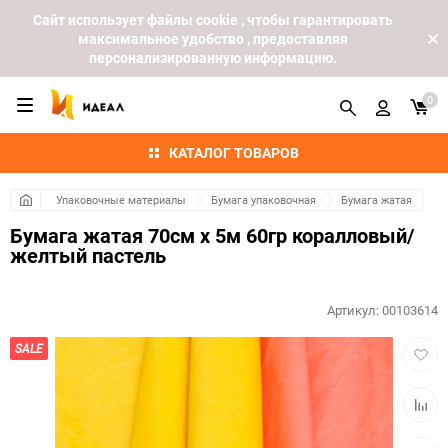
Cайт использует файлы cookie , чтобы гарантировать
максимальное удобство , предоставляя
персонализированную информацию.
0
КАТАЛОГ ТОВАРОВ
Упаковочные материалы
Бумага упаковочная
Бумага жатая
Бумага жатая 70см х 5м 60гр коралловый/
желтый пастель
Артикул:
00103614
Добав
SALE
в
избра
Добав
к
сравн