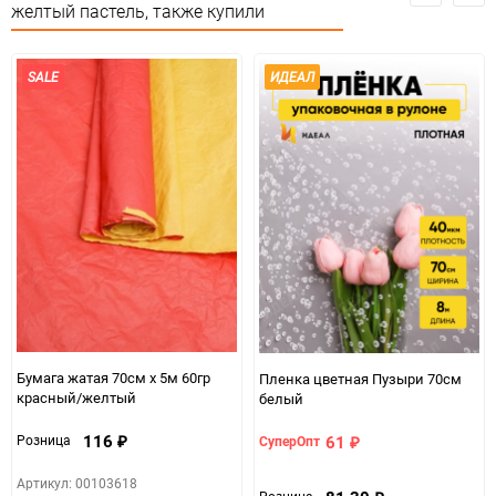
Единица измерения
шт
желтый пастель, также купили
SALE
ИДЕАЛ
Бумага жатая 70см х 5м 60гр
Пленка цветная Пузыри 70см
красный/желтый
белый
116
61
Розница
СуперОпт
₽
₽
Артикул: 00103618